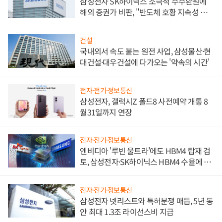
삼성전자 SK하이닉스 소극적 주주환원에
해외 증권가 비판, "반도체 호황 지속성 의
문"
건설
국내외서 속도 붙는 원전 사업, 삼성물산·현
대건설·대우건설에 다가오는 '약속의 시간'
전자·전기·정보통신
삼성전자, 갤럭시Z 폴드8 사전예약 개통 8
월31일까지 연장
전자·전기·정보통신
엔비디아 '루빈 울트라'에도 HBM4 탑재 검
토, 삼성전자·SK하이닉스 HBM4 수율에 주
도권 갈린다
전자·전기·정보통신
삼성전자 넷리스트와 특허분쟁 매듭, 5년 동
안 최대 1.3조 라이선스비 지급