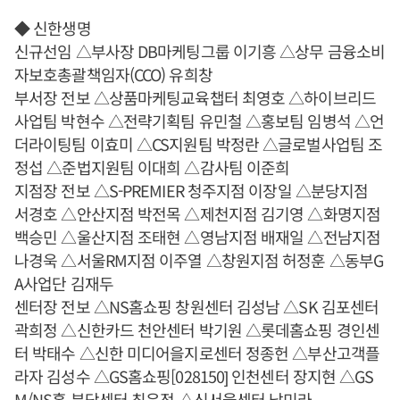
◆ 신한생명
신규선임 △부사장 DB마케팅그룹 이기흥 △상무 금융소비
자보호총괄책임자(CCO) 유희창
부서장 전보 △상품마케팅교육챕터 최영호 △하이브리드
사업팀 박현수 △전략기획팀 유민철 △홍보팀 임병석 △언
더라이팅팀 이효미 △CS지원팀 박정란 △글로벌사업팀 조
정섭 △준법지원팀 이대희 △감사팀 이준희
지점장 전보 △S-PREMIER 청주지점 이장일 △분당지점
서경호 △안산지점 박전목 △제천지점 김기영 △화명지점
백승민 △울산지점 조태현 △영남지점 배재일 △전남지점
나경욱 △서울RM지점 이주열 △창원지점 허정훈 △동부G
A사업단 김재두
센터장 전보 △NS홈쇼핑 창원센터 김성남 △SK 김포센터
곽희정 △신한카드 천안센터 박기원 △롯데홈쇼핑 경인센
터 박태수 △신한 미디어을지로센터 정종헌 △부산고객플
라자 김성수 △GS홈쇼핑[028150] 인천센터 장지현 △GS
M/NS홈 분당센터 최은정 △신서울센터 남미라