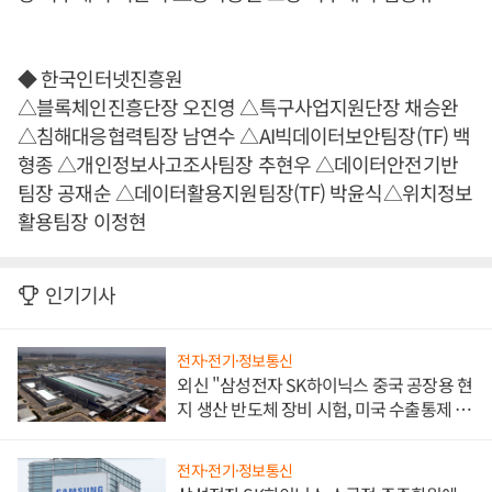
◆ 한국인터넷진흥원
△블록체인진흥단장 오진영 △특구사업지원단장 채승완
△침해대응협력팀장 남연수 △AI빅데이터보안팀장(TF) 백
형종 △개인정보사고조사팀장 추현우 △데이터안전기반
팀장 공재순 △데이터활용지원팀장(TF) 박윤식△위치정보
활용팀장 이정현
인기기사
전자·전기·정보통신
외신 "삼성전자 SK하이닉스 중국 공장용 현
지 생산 반도체 장비 시험, 미국 수출통제 대
비"
전자·전기·정보통신