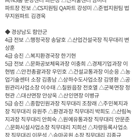
파트장 전보 △CS지원팀 QA파트 강성미 △준법지원팀 법
무지원파트 김경욱
◆ 경상남도 함안군
4급 전보 △행정국장 송달호 △산업건설국장 직무대리 변
상훈
4급 승진 △복지환경국장 한기현
5급 전보 △문화공보체육과장 이충희 △경제기업과장 이
현범 △안전총괄과장 우민호 △건설교통과장 이순응 △농
업기술센터 소장 김종남 △상하수도사업소장 김영환 △공
원관리사업소장 이수태 △칠원읍장 전호열 △군북면장 정
현관 △대산면장 안상욱 △산인면장 이병규
5급 승진 △종합민원과장 직무대리 조창래 △주민복지과
장 직무대리 유원주 △환경과장 직무대리 박희도 △산림녹
지과장 직무대리 안희숙 △원예유통과장 직무대리 안문준
△문화시설사업소장 직무대리 지희선 △차량등록사업소
장 직무대리 이문석 △승마공원 소장 직무대리 김종규