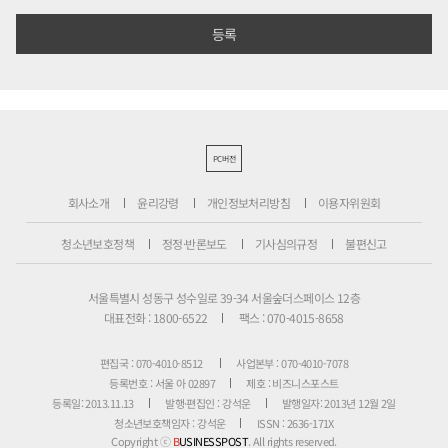
PC버전
회사소개
윤리강령
개인정보처리방침
이용자위원회
청소년보호정책
정정·반론보도
기사심의규정
불편신고
서울특별시 성동구 성수일로 39-34 서울숲더스페이스 12층
대표전화 : 1800-6522
팩스 : 070-4015-8658
편집국 : 070-4010-8512
사업본부 : 070-4010-7078
등록번호 : 서울 아 02897
제호 : 비즈니스포스트
등록일: 2013.11.13
발행·편집인 : 강석운
발행일자: 2013년 12월 2일
청소년보호책임자 : 강석운
ISSN : 2636-171X
Copyright ⓒ
B
USINESSPOST
. All rights reserved.