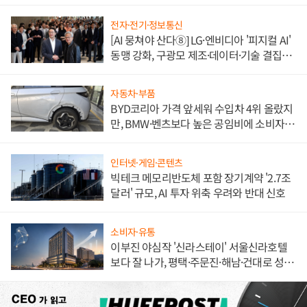
전자·전기·정보통신
[AI 뭉쳐야 산다⑧] LG·엔비디아 '피지컬 AI'
동맹 강화, 구광모 제조·데이터·기술 결집
해 종합 로보틱스 기업으로
자동차·부품
BYD코리아 가격 앞세워 수입차 4위 올랐지
만, BMW·벤츠보다 높은 공임비에 소비자
불만 폭발
인터넷·게임·콘텐츠
빅테크 메모리반도체 포함 장기계약 '2.7조
달러' 규모, AI 투자 위축 우려와 반대 신호
소비자·유통
이부진 야심작 '신라스테이' 서울신라호텔
보다 잘 나가, 평택·주문진·해남·건대로 성
장판 더 넓힌다