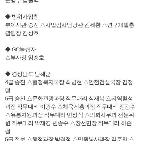
운영부 김원익
◆ 방위사업청
부이사관 승진 △사업감사담당관 김세환 △연구개발총
괄팀장 김상호
◆ GC녹십자
△부사장 임승호
◆ 경상남도 남해군
4급 승진 △행정복지국장 최병현 △안전건설국장 김정
철
5급 승진 △문화관광과장 직무대리 심재복 △지역활성
과장 직무대리 이광수 △체육진흥과장 직무대리 정광수
△유통지원과장 직무대리 민성식 △의회사무과 전문위
원 직무대리 박재경·빈종수 △창선면장 직무대리 하순
철
5급 전보 △행정과장 박철정 △민원봉사과장 김주천 △