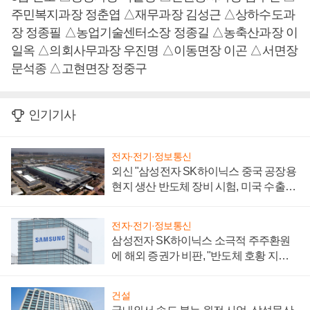
주민복지과장 정춘엽 △재무과장 김성근 △상하수도과
장 정종필 △농업기술센터소장 정종길 △농축산과장 이
일옥 △의회사무과장 우진명 △이동면장 이곤 △서면장
문석종 △고현면장 정중구
인기기사
전자·전기·정보통신
외신 "삼성전자 SK하이닉스 중국 공장용
현지 생산 반도체 장비 시험, 미국 수출통
제 대비"
전자·전기·정보통신
삼성전자 SK하이닉스 소극적 주주환원
에 해외 증권가 비판, "반도체 호황 지속
성 의문"
건설