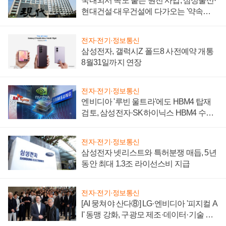
국내외서 속도 붙는 원전 사업, 삼성물산·
현대건설·대우건설에 다가오는 '약속의
시간'
전자·전기·정보통신
삼성전자, 갤럭시Z 폴드8 사전예약 개통
8월31일까지 연장
전자·전기·정보통신
엔비디아 '루빈 울트라'에도 HBM4 탑재
검토, 삼성전자·SK하이닉스 HBM4 수율
에 주도권 갈린다
전자·전기·정보통신
삼성전자 넷리스트와 특허분쟁 매듭, 5년
동안 최대 1.3조 라이선스비 지급
전자·전기·정보통신
[AI 뭉쳐야 산다⑧] LG·엔비디아 '피지컬 A
I' 동맹 강화, 구광모 제조·데이터·기술 결
집해 종합 로보틱스 기업으로