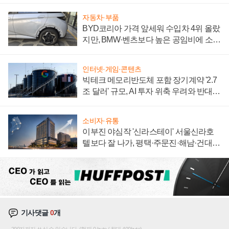
자동차·부품
BYD코리아 가격 앞세워 수입차 4위 올랐
지만, BMW·벤츠보다 높은 공임비에 소비
자 불만 폭발
인터넷·게임·콘텐츠
빅테크 메모리반도체 포함 장기계약 '2.7
조 달러' 규모, AI 투자 위축 우려와 반대
신호
소비자·유통
이부진 야심작 '신라스테이' 서울신라호
텔보다 잘 나가, 평택·주문진·해남·건대로
성장판 더 넓힌다
기사댓글
0
개