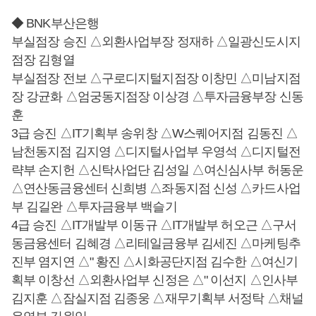
◆ BNK부산은행
부실점장 승진 △외환사업부장 정재하 △일광신도시지
점장 김형열
부실점장 전보 △구로디지털지점장 이창민 △미남지점
장 강균화 △엄궁동지점장 이상경 △투자금융부장 신동
훈
3급 승진 △IT기획부 송위창 △W스퀘어지점 김동진 △
남천동지점 김지영 △디지털사업부 우영석 △디지털전
략부 손지헌 △신탁사업단 김성일 △여신심사부 허동운
△연산동금융센터 신희병 △좌동지점 신성 △카드사업
부 김길완 △투자금융부 백슬기
4급 승진 △IT개발부 이동규 △IT개발부 허오근 △구서
동금융센터 김혜경 △리테일금융부 김세진 △마케팅추
진부 염지연 △" 황진 △시화공단지점 김수한 △여신기
획부 이창선 △외환사업부 신정은 △" 이선지 △인사부
김지훈 △잠실지점 김종웅 △재무기획부 서정탁 △채널