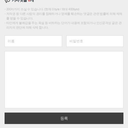
기사댓글
0
개
200자까지 쓰실 수 있습니다. (현재 0 byte / 최대 400byte)
저작권 등 다른 사람의 권리를 침해하거나 명예를 훼손하는 댓글은 관련 법률에 의해 제재
를 받을 수 있습니다.
타인에게 불쾌감을 주는 욕설 등 비하하는 단어가 내용에 포함되거나 인신공격성 글은 관
리자의 판단에 의해 삭제 합니다.