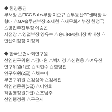
◆ 한양증권
부서장 △FICC Sales부장 이준규 △부동산PF센터장 박
형배 △GA솔루션부장 조제현 △재무회계부장 천정국
△영업추진부장 이승곤
지점장 △영업부장 양유수 △송파RM센터장 박대성 △
안산지점장 이정희
◆ 한국보건사회연구원
선임연구위원 △김태완 △박세경 △신현웅 △여유진
연구위원(1급) △최현수 △함영진
연구위원(2급) △채수미
부연구위원 △김성아 △김세진
책임전문원(1급) △이연희
책임행정원(1급) △조남주
선임행정원 △구은지