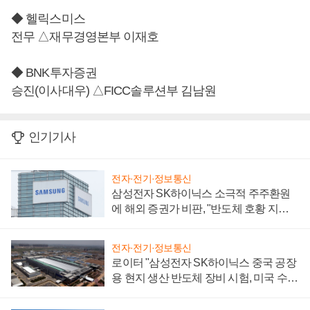
◆ 헬릭스미스
전무 △재무경영본부 이재호
◆ BNK투자증권
승진(이사대우) △FICC솔루션부 김남원
인기기사
전자·전기·정보통신
삼성전자 SK하이닉스 소극적 주주환원
에 해외 증권가 비판, "반도체 호황 지속
성 의문"
전자·전기·정보통신
로이터 "삼성전자 SK하이닉스 중국 공장
용 현지 생산 반도체 장비 시험, 미국 수출
통제 대비"