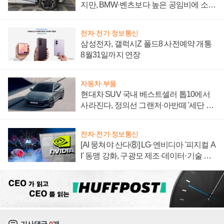
지만, BMW·벤츠보다 높은 공임비에 소비
자 불만 폭발
전자·전기·정보통신
삼성전자, 갤럭시Z 폴드8 사전예약 개통
8월31일까지 연장
자동차·부품
현대차 SUV 국내 베스트셀러 톱10에서
사라진다, 정의선 그랜저·아반떼 '세단 쌍
끌이'로 내수 방어
전자·전기·정보통신
[AI 뭉쳐야 산다⑧] LG·엔비디아 '피지컬 A
I' 동맹 강화, 구광모 제조·데이터·기술 결
집해 종합 로보틱스 기업으로