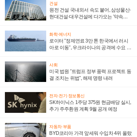
건설
원전 건설 국내외서 속도 붙어, 삼성물산·
현대건설·대우건설에 다가오는 '약속의
시간'
화학·에너지
로이터 "정제연료 3만 톤 한국에서 러시
아로 이동", 우크라이나의 공격에 수요 늘
어
사회
미국 법원 "트럼프 정부 풍력 프로젝트 동
결 조치는 위법", 해제 명령 내려
전자·전기·정보통신
SK하이닉스 1주당 375원 현금배당 실시,
추가 주주환원 계획 9월 공개 예정
자동차·부품
BYD코리아 가격 앞세워 수입차 4위 올랐