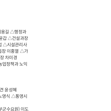
최용길 △행정과
윤갑 △건설과장
섭 △시설관리사
장 이홍열 △가
장 차미경
농업정책과 노익
견 윤성혜
노영식 △통영시
부군수요원) 이도