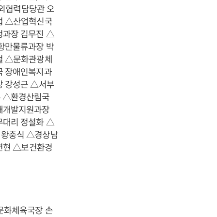
대외협력담당관 오
업 △산업혁신국
과장 김무진 △
항만물류과장 박
철 △문화관광체
국 장애인복지과
 강성근 △서부
수 △환경산림국
인재개발지원과장
대리 정설화 △
 왕충식 △경상남
연현 △보건환경
문화체육국장 손