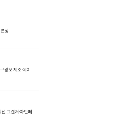
지 연장
화, 구광모 제조·데이
정의선 그랜저·아반떼