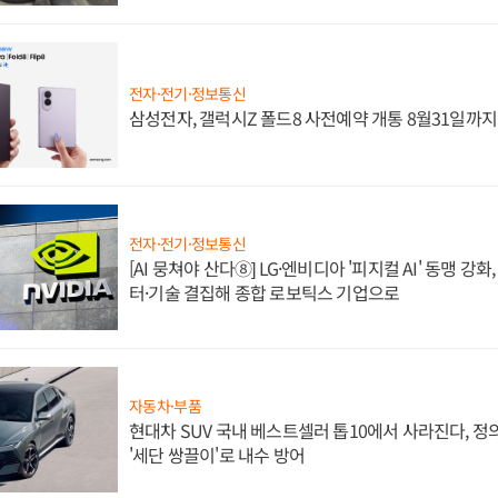
전자·전기·정보통신
삼성전자, 갤럭시Z 폴드8 사전예약 개통 8월31일까
전자·전기·정보통신
[AI 뭉쳐야 산다⑧] LG·엔비디아 '피지컬 AI' 동맹 강
터·기술 결집해 종합 로보틱스 기업으로
자동차·부품
현대차 SUV 국내 베스트셀러 톱10에서 사라진다, 
'세단 쌍끌이'로 내수 방어