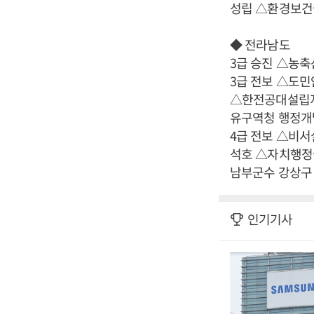
성립 △환경보건
◆ 전라남도
3급 승진 △농
3급 전보 △도
△한전공대설립지
유구역청 행정개
4급 전보 △비
석호 △자치행정
남부군수 강상구
인기기사