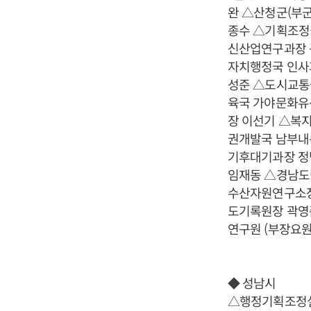
완 △산청군(부
종수 △기획조정
신산업연구과장 
자치행정국 인사
성준 △도시교통
육국 가야문화유
장 이선기 △복
권개발국 남부내
기후대기과장 정
임재동 △경남도
수산자원연구소장
도기록원장 곽영
연구원 (부장요원
◆ 성남시
△행정기획조정실