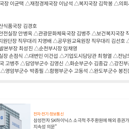
국장 이균택 △재정경제국장 이남석 △복지국장 김학봉 △의회
축산식품국장 김경호
민안전실장 안병옥 △관광문화체육국장 김병주 △보건복지국장 
원단장 직무대리 지영배 △공무원교육원장 직무대리 김선호
발본부장 최성진 △순천부시장 임채영
서실장 손점식 △대변인 이건섭 △기업도시담당관 최형열 △전남
국 고병주 △담양부군수 김영신 △화순부군수 김종갑 △강진부
 △영암부군수 박종필 △함평부군수 고동석 △완도부군수 봉진
전자·전기·정보통신
삼성전자 SK하이닉스 소극적 주주환원에 해외 증권가 
지속성 의문"