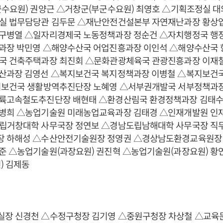
군수요원) 권양근 △거창군(부군수요원) 최영호 △기획조정실 
실 법무담당관 김두문 △재난안전건설본부 자연재난과장 황상
구병열 △일자리경제국 노동정책과장 정순건 △자치행정국 행정
과장 박민영 △해양수산국 어업진흥과장 이인석 △해양수산국 
국 건축주택과장 최진회 △문화관광체육국 관광진흥과장 이재
산과장 김영선 △복지보건국 복지정책과장 이병철 △복지보건
지보건국 생활방역추진단장 노혜영 △서부권개발국 서부정책과장
륙고속철도추진단장 배현태 △환경산림국 환경정책과장 김태
병희 △농업기술원 미래농업교육과장 김태경 △인재개발원 
립거창대학 사무국장 정연보 △경남도립남해대학 사무국장 직무
 하해성 △수산안전기술원장 정영권 △경상남도환경교육원장
준 △농업기술원(과장요원) 권진혁 △농업기술원(과장요원) 황
) 김제동
장 신경천 △수정구청장 김기영 △중원구청장 차상철 △교육