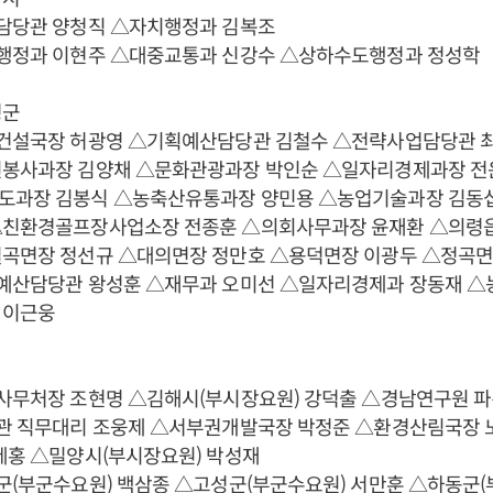
사담당관 양청직 △자치행정과 김복조
치행정과 이현주 △대중교통과 신강수 △상하수도행정과 정성학
령군
업건설국장 허광영 △기획예산담당관 김철수 △전략사업담당관 
원봉사과장 김양채 △문화관광과장 박인순 △일자리경제과장 전
도과장 김봉식 △농축산유통과장 양민용 △농업기술과장 김동
△친환경골프장사업소장 전종훈 △의회사무과장 윤재환 △의령읍
칠곡면장 정선규 △대의면장 정만호 △용덕면장 이광두 △정곡면
획예산담당관 왕성훈 △재무과 오미선 △일자리경제과 장동재 △
 이근웅
회사무처장 조현명 △김해시(부시장요원) 강덕출 △경남연구원 파
사관 직무대리 조웅제 △서부권개발국장 박정준 △환경산림국장 
제홍 △밀양시(부시장요원) 박성재
군(부군수요원) 백삼종 △고성군(부군수요원) 서만훈 △하동군(