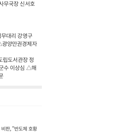
사무국장 신서호
직무대리 강영구
 △광양만권경제자
도립도서관장 정
군수 이상심 △해
문
비판, "반도체 호황