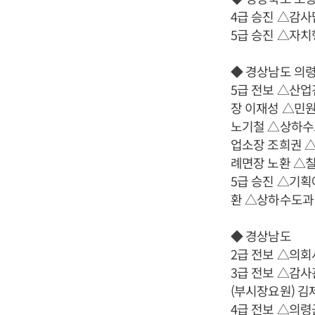
4급 승진 △감
5급 승진 △자
◆ 경상남도 의
5급 전보 △산
장 이재성 △민
노기철 △상하수
업소장 조희권 
례면장 노환 △
5급 승진 △기
환 △상하수도과
◆ 경상남도
2급 전보 △의
3급 전보 △감
(부시장요원) 김
4급 전보 △의령