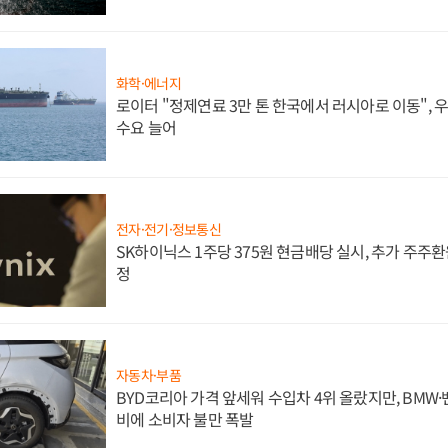
화학·에너지
로이터 "정제연료 3만 톤 한국에서 러시아로 이동",
수요 늘어
전자·전기·정보통신
SK하이닉스 1주당 375원 현금배당 실시, 추가 주주환
정
자동차·부품
BYD코리아 가격 앞세워 수입차 4위 올랐지만, BMW
비에 소비자 불만 폭발