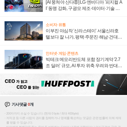
[AI 뭉쳐야 산다⑧] LG·엔비디아 '피지컬 A
I' 동맹 강화, 구광모 제조·데이터·기술 결
집해 종합 로보틱스 기업으로
소비자·유통
이부진 야심작 '신라스테이' 서울신라호
텔보다 잘 나가, 평택·주문진·해남·건대로
성장판 더 넓힌다
인터넷·게임·콘텐츠
빅테크 메모리반도체 포함 장기계약 '2.7
조 달러' 규모, AI 투자 위축 우려와 반대
신호
기사댓글
0
개
200자까지 쓰실 수 있습니다. (현재 0 byte / 최대 400byte)
저작권 등 다른 사람의 권리를 침해하거나 명예를 훼손하는 댓글은 관련 법률에 의해 제재
를 받을 수 있습니다.