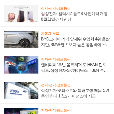
전자·전기·정보통신
삼성전자, 갤럭시Z 폴드8 사전예약 개통
8월31일까지 연장
자동차·부품
BYD코리아 가격 앞세워 수입차 4위 올랐
지만, BMW·벤츠보다 높은 공임비에 소비
자 불만 폭발
전자·전기·정보통신
엔비디아 '루빈 울트라'에도 HBM4 탑재
검토, 삼성전자·SK하이닉스 HBM4 수율
에 주도권 갈린다
전자·전기·정보통신
삼성전자 넷리스트와 특허분쟁 매듭, 5년
동안 최대 1.3조 라이선스비 지급
전자·전기·정보통신