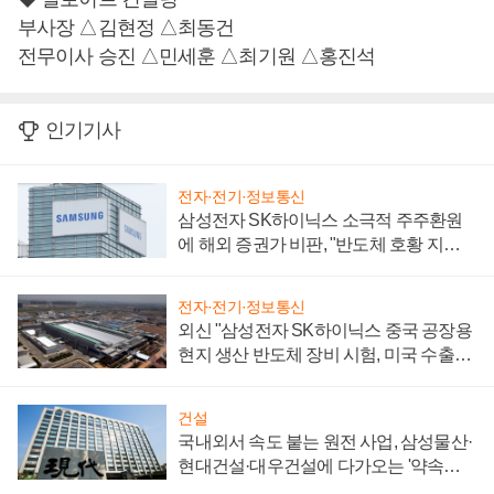
부사장 △김현정 △최동건
전무이사 승진 △민세훈 △최기원 △홍진석
인기기사
전자·전기·정보통신
삼성전자 SK하이닉스 소극적 주주환원
에 해외 증권가 비판, "반도체 호황 지속
성 의문"
전자·전기·정보통신
외신 "삼성전자 SK하이닉스 중국 공장용
현지 생산 반도체 장비 시험, 미국 수출통
제 대비"
건설
국내외서 속도 붙는 원전 사업, 삼성물산·
현대건설·대우건설에 다가오는 '약속의
시간'