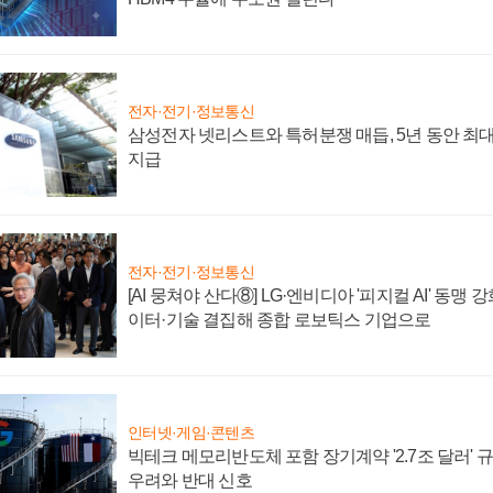
전자·전기·정보통신
삼성전자 넷리스트와 특허분쟁 매듭, 5년 동안 최대
지급
전자·전기·정보통신
[AI 뭉쳐야 산다⑧] LG·엔비디아 '피지컬 AI' 동맹 
이터·기술 결집해 종합 로보틱스 기업으로
인터넷·게임·콘텐츠
빅테크 메모리반도체 포함 장기계약 '2.7조 달러' 규모
우려와 반대 신호