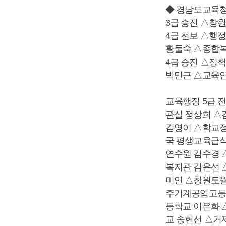
◆ 경남도교육
3급 승진 △창
4급 전보 △행
황둘숙 △종합
4급 승진 △정
박민근 △교육
교육행정 5급 
관실 정상희 △
김영이 △학교
국 평생교육급식
연수원 김수경 
복지관 김은선
미연 △창원토
주기계공업고등
등학교 이은화
교 송현선 △