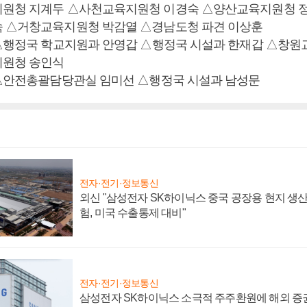
지원청 지계두 △사천교육지원청 이경숙 △양산교육지원청 
 △거창교육지원청 박감열 △경남도청 파견 이상훈
 △행정국 학교지원과 안영갑 △행정국 시설과 한재갑 △창
지원청 송인식
 △안전총괄담당관실 임미선 △행정국 시설과 남성문
전자·전기·정보통신
외신 "삼성전자 SK하이닉스 중국 공장용 현지 생산
험, 미국 수출통제 대비"
전자·전기·정보통신
삼성전자 SK하이닉스 소극적 주주환원에 해외 증권