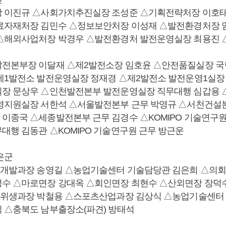
장 이진규 △사회가치추진실장 조성준 △기획전략처장 이호
료자재처장 김민수 △정보보안처장 이성재 △발전환경처장 
△해외사업처장 박경우 △발전환경처 발전운영실장 최용진 
전본부장 이달재 △제2발전소장 임호윤 △안전품질실장 
제1발전소 발전운영실장 정재경 △제2발전소 발전운영1실장
실장 문상우 △인천발전본부 발전운영실장 직무대행 심갑용
영지원실장 서한석 △서울발전본부 근무 박영규 △서천건설
이종국 △세종발전본부 근무 김경수 △KOMIPO 기술연구원
대행 김동관 △KOMIPO 기술연구원 근무 방근운
은군
역개발과장 송영길 △농업기술센터 기술담당관 김은희 △의
수 △마로면장 강대옥 △회인면장 최현수 △산외면장 장덕
경위생과장 박철용 △스포츠산업과장 김상식 △농업기술센터 
 △충북도 남부출장소(파견) 방태석