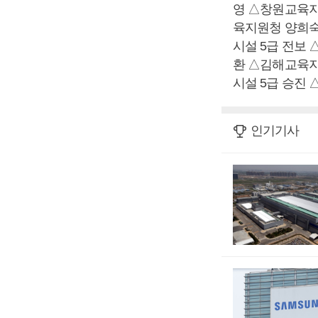
영 △창원교육
육지원청 양희숙
시설 5급 전보
환 △김해교육
시설 5급 승진
인기기사