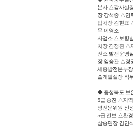
본사 △감사실
장 강석중 △연
업처장 김현표 
무 이영조
사업소 △보령발
처장 김정환 △
전소 발전운영
장 임승관 △경
세종발전본부장 
술개발실장 직무
◆ 충청북도 보
5급 승진 △지
영전문위원 신성
5급 전보 △환
삼승면장 김인식