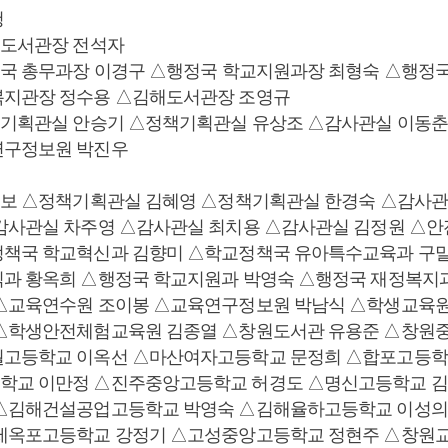
청
원도서관장 전석자
정국 총무과장 이경구 △행정국 학교지원과장 최형숙 △행정
복지관장 정수용 △김해도서관장 조영규
책기획관실 안승기 △정책기획관실 유상조 △감사관실 이동
연구정보원 박진우
전보 △정책기획관실 김혜영 △정책기획관실 한경숙 △감사관
감사관실 차주영 △감사관실 최치용 △감사관실 김정원 △
정책국 학교혁신과 김향미 △학교정책국 유아특수교육과 구
과 황옥희 △행정국 학교지원과 박영숙 △행정국 재정복지
△교육연수원 조이봉 △교육연구정보원 박남식 △학생교육원
 △학생안전체험교육원 김종열 △창원도서관 유용준 △창원
월고등학교 이옥선 △마산여자고등학교 문정희 △합포고등학
학교 이만정 △진주중앙고등학교 허경도 △명신고등학교 김
 △김해건설공업고등학교 박영숙 △김해율하고등학교 이성의
거제옥포고등학교 강정기 △고성중앙고등학교 정현주 △창원