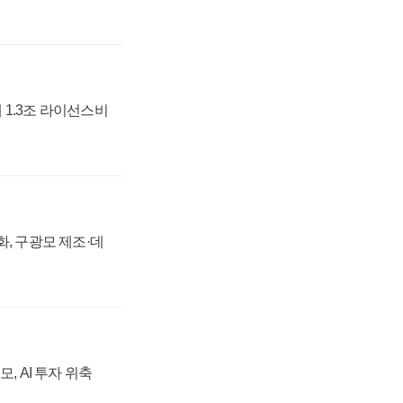
 1.3조 라이선스비
강화, 구광모 제조·데
, AI 투자 위축