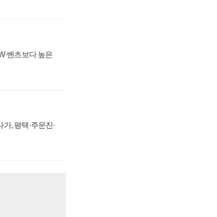
MW·벤츠보다 높은
가, 평택·주문진·