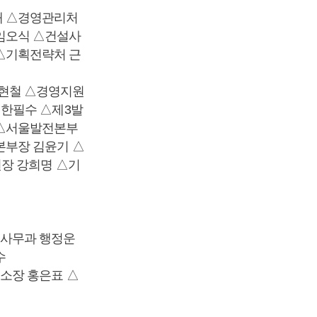
태 △경영관리처
임오식 △건설사
△기획전략처 근
국현철 △경영지원
 한필수 △제3발
 △서울발전본부
본부장 김윤기 △
장 강희명 △기
회사무과 행정운
수
소장 홍은표 △