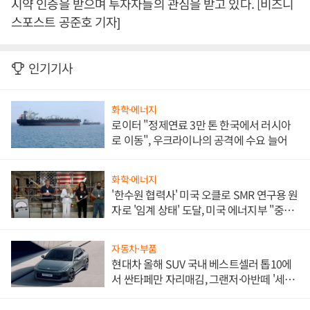
시약 인증을 받으며 투자자들의 관심을 받고 있다. [비즈니
스포스트 공준호 기자]
인기기사
화학·에너지
로이터 "정제연료 3만 톤 한국에서 러시아
로 이동", 우크라이나의 공격에 수요 늘어
화학·에너지
'한수원 협력사' 미국 오클로 SMR 연구용 원
자로 '임계 상태' 도달, 미국 에너지부 "중요
한 이정표"
자동차·부품
현대차 올해 SUV 국내 베스트셀러 톱10에
서 싼타페만 자리매김, 그랜저·아반떼 '세단
쌍끌이'로 내수 방어