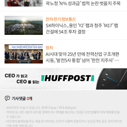
곽노정 'N% 성과급' 법적 논란 벗을지 주목
전자·전기·정보통신
SK하이닉스, 용인 'Y2' 팹과 청주 'M17' 팹
건설에 54조 투자 결정
정치
AI시대 맞아 25년 만에 전력산업 구조개편
시동, '발전5사 통합' 넘어 '한전 지주사' 재편
론도
기사댓글
0
개
200자까지 쓰실 수 있습니다. (현재 0 byte / 최대 400byte)
저작권 등 다른 사람의 권리를 침해하거나 명예를 훼손하는 댓글은 관련 법률에 의해 제재를 받을
수 있습니다.
타인에게 불쾌감을 주는 욕설 등 비하하는 단어가 내용에 포함되거나 인신공격성 글은 관리자의 판
단에 의해 삭제 합니다.