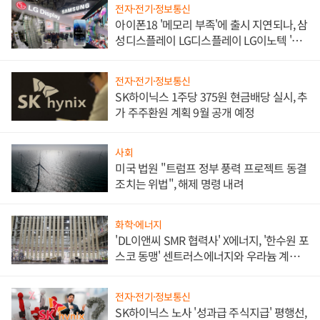
전자·전기·정보통신
아이폰18 '메모리 부족'에 출시 지연되나, 삼
성디스플레이 LG디스플레이 LG이노텍 '탈
애플' 수익 다각화 속도
전자·전기·정보통신
SK하이닉스 1주당 375원 현금배당 실시, 추
가 주주환원 계획 9월 공개 예정
사회
미국 법원 "트럼프 정부 풍력 프로젝트 동결
조치는 위법", 해제 명령 내려
화학·에너지
'DL이앤씨 SMR 협력사' X에너지, '한수원 포
스코 동맹' 센트러스에너지와 우라늄 계약
체결
전자·전기·정보통신
SK하이닉스 노사 '성과급 주식지급' 평행선,