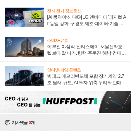
전자·전기·정보통신
[AI 뭉쳐야 산다⑧] LG·엔비디아 '피지컬 A
I' 동맹 강화, 구광모 제조·데이터·기술 결
집해 종합 로보틱스 기업으로
소비자·유통
이부진 야심작 '신라스테이' 서울신라호
텔보다 잘 나가, 평택·주문진·해남·건대로
성장판 더 넓힌다
인터넷·게임·콘텐츠
빅테크 메모리반도체 포함 장기계약 '2.7
조 달러' 규모, AI 투자 위축 우려와 반대
신호
기사댓글
0
개