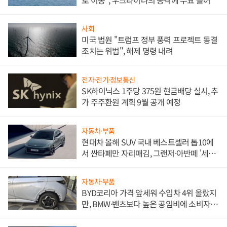
사회
미국 법원 "트럼프 정부 풍력 프로젝트 동결
조치는 위법", 해제 명령 내려
전자·전기·정보통신
SK하이닉스 1주당 375원 현금배당 실시, 추
가 주주환원 계획 9월 공개 예정
자동차·부품
현대차 올해 SUV 국내 베스트셀러 톱10에
서 싼타페만 자리매김, 그랜저·아반떼 '세단
쌍끌이'로 내수 방어
자동차·부품
BYD코리아 가격 앞세워 수입차 4위 올랐지
만, BMW·벤츠보다 높은 공임비에 소비자
불만 폭발