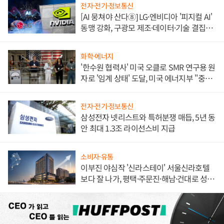
전자·전기·정보통신
[AI 뭉쳐야 산다⑧] LG·엔비디아 '피지컬 AI'
동맹 강화, 구광모 제조·데이터·기술 결집
해 종합 로보틱스 기업으로
화학·에너지
'한수원 협력사' 미국 오클로 SMR 연구용 원
자로 '임계 상태' 도달, 미국 에너지부 "중요
한 이정표"
전자·전기·정보통신
삼성전자 넷리스트와 특허분쟁 매듭, 5년 동
안 최대 1.3조 라이선스비 지급
소비자·유통
이부진 야심작 '신라스테이' 서울신라호텔
보다 잘 나가, 평택·주문진·해남·건대로 성
장판 더 넓힌다