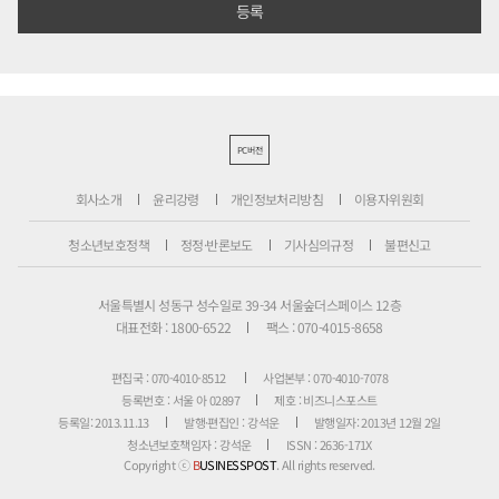
PC버전
회사소개
윤리강령
개인정보처리방침
이용자위원회
청소년보호정책
정정·반론보도
기사심의규정
불편신고
서울특별시 성동구 성수일로 39-34 서울숲더스페이스 12층
대표전화 : 1800-6522
팩스 : 070-4015-8658
편집국 : 070-4010-8512
사업본부 : 070-4010-7078
등록번호 : 서울 아 02897
제호 : 비즈니스포스트
등록일: 2013.11.13
발행·편집인 : 강석운
발행일자: 2013년 12월 2일
청소년보호책임자 : 강석운
ISSN : 2636-171X
Copyright ⓒ
B
USINESSPOST
. All rights reserved.