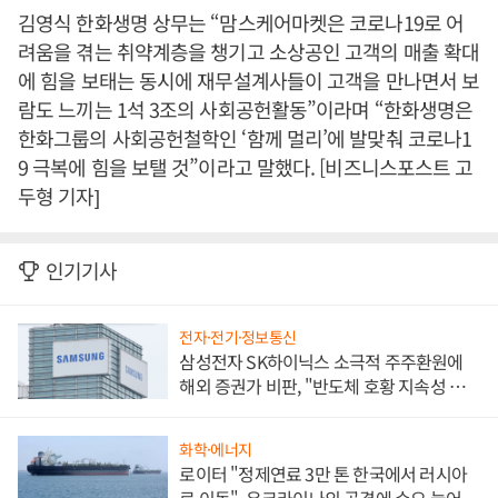
김영식 한화생명 상무는 “맘스케어마켓은 코로나19로 어
려움을 겪는 취약계층을 챙기고 소상공인 고객의 매출 확대
에 힘을 보태는 동시에 재무설계사들이 고객을 만나면서 보
람도 느끼는 1석 3조의 사회공헌활동”이라며 “한화생명은
한화그룹의 사회공헌철학인 ‘함께 멀리’에 발맞춰 코로나1
9 극복에 힘을 보탤 것”이라고 말했다. [비즈니스포스트 고
두형 기자]
인기기사
전자·전기·정보통신
삼성전자 SK하이닉스 소극적 주주환원에
해외 증권가 비판, "반도체 호황 지속성 의
문"
화학·에너지
로이터 "정제연료 3만 톤 한국에서 러시아
로 이동", 우크라이나의 공격에 수요 늘어