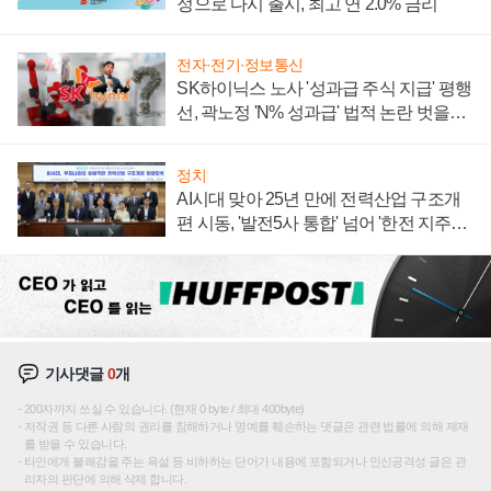
정으로 다시 출시, 최고 연 2.0% 금리
전자·전기·정보통신
SK하이닉스 노사 '성과급 주식 지급' 평행
선, 곽노정 'N% 성과급' 법적 논란 벗을지
주목
정치
AI시대 맞아 25년 만에 전력산업 구조개
편 시동, '발전5사 통합' 넘어 '한전 지주사'
재편론도
기사댓글
0
개
200자까지 쓰실 수 있습니다. (현재 0 byte / 최대 400byte)
저작권 등 다른 사람의 권리를 침해하거나 명예를 훼손하는 댓글은 관련 법률에 의해 제재
를 받을 수 있습니다.
타인에게 불쾌감을 주는 욕설 등 비하하는 단어가 내용에 포함되거나 인신공격성 글은 관
리자의 판단에 의해 삭제 합니다.