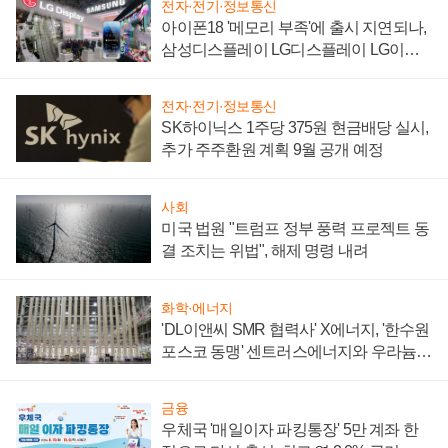
전자·전기·정보통신
아이폰18 '메모리 부족'에 출시 지연되나,
삼성디스플레이 LG디스플레이 LG이노
텍 '탈애플' 수익 다각화 속도
전자·전기·정보통신
SK하이닉스 1주당 375원 현금배당 실시,
추가 주주환원 계획 9월 공개 예정
사회
미국 법원 "트럼프 정부 풍력 프로젝트 동
결 조치는 위법", 해제 명령 내려
화학·에너지
'DL이앤씨 SMR 협력사' X에너지, '한수원
포스코 동맹' 센트러스에너지와 우라늄
계약 체결
금융
우체국 '매일이자 파킹통장' 5만 계좌 한