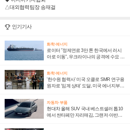
△대외협력팀장 송재걸
인기기사
화학·에너지
로이터 "정제연료 3만 톤 한국에서 러시
아로 이동", 우크라이나의 공격에 수요 늘
어
화학·에너지
'한수원 협력사' 미국 오클로 SMR 연구용
원자로 '임계 상태' 도달, 미국 에너지부
"중요한 이정표"
자동차·부품
현대차 올해 SUV 국내 베스트셀러 톱10
에서 싼타페만 자리매김, 그랜저·아반떼
'세단 쌍끌이'로 내수 방어