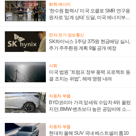
화학·에너지
'한수원 협력사' 미국 오클로 SMR 연구용
원자로 '임계 상태' 도달, 미국 에너지부
"중요한 이정표"
전자·전기·정보통신
SK하이닉스 1주당 375원 현금배당 실시,
추가 주주환원 계획 9월 공개 예정
사회
미국 법원 "트럼프 정부 풍력 프로젝트 동
결 조치는 위법", 해제 명령 내려
자동차·부품
BYD코리아 가격 앞세워 수입차 4위 올랐
지만, BMW·벤츠보다 높은 공임비에 소비
자 불만 폭발
자동차·부품
현대차 올해 SUV 국내 베스트셀러 톱10