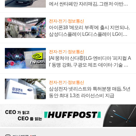
에서 싼타페만 자리매김, 그랜저·아반떼
'세단 쌍끌이'로 내수 방어
전자·전기·정보통신
아이폰18 '메모리 부족'에 출시 지연되나,
삼성디스플레이 LG디스플레이 LG이노
텍 '탈애플' 수익 다각화 속도
전자·전기·정보통신
[AI 뭉쳐야 산다⑧] LG·엔비디아 '피지컬 A
I' 동맹 강화, 구광모 제조·데이터·기술 결
집해 종합 로보틱스 기업으로
전자·전기·정보통신
삼성전자 넷리스트와 특허분쟁 매듭, 5년
동안 최대 1.3조 라이선스비 지급