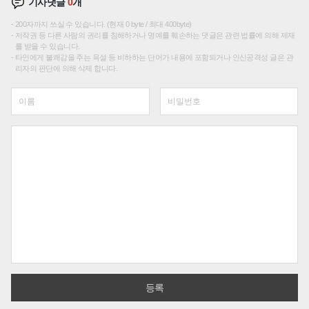
기사댓글
0
개
200자까지 쓰실 수 있습니다. (현재 0 byte / 최대 400byte)
저작권 등 다른 사람의 권리를 침해하거나 명예를 훼손하는 댓글은 관련 법률에 의해 제재
를 받을 수 있습니다.
타인에게 불쾌감을 주는 욕설 등 비하하는 단어가 내용에 포함되거나 인신공격성 글은 관
리자의 판단에 의해 삭제 합니다.