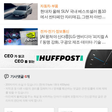
자동차·부품
현대차 올해 SUV 국내 베스트셀러 톱10
에서 싼타페만 자리매김, 그랜저·아반떼
'세단 쌍끌이'로 내수 방어
전자·전기·정보통신
[AI 뭉쳐야 산다⑧] LG·엔비디아 '피지컬 A
I' 동맹 강화, 구광모 제조·데이터·기술 결
집해 종합 로보틱스 기업으로
기사댓글
0
개
200자까지 쓰실 수 있습니다. (현재 0 byte / 최대 400byte)
저작권 등 다른 사람의 권리를 침해하거나 명예를 훼손하는 댓글은 관련 법률에 의해 제재
를 받을 수 있습니다.
타인에게 불쾌감을 주는 욕설 등 비하하는 단어가 내용에 포함되거나 인신공격성 글은 관
리자의 판단에 의해 삭제 합니다.