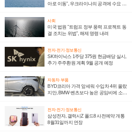
아로 이동", 우크라이나의 공격에 수요 늘
어
사회
미국 법원 "트럼프 정부 풍력 프로젝트 동
결 조치는 위법", 해제 명령 내려
전자·전기·정보통신
SK하이닉스 1주당 375원 현금배당 실시,
추가 주주환원 계획 9월 공개 예정
자동차·부품
BYD코리아 가격 앞세워 수입차 4위 올랐
지만, BMW·벤츠보다 높은 공임비에 소비
자 불만 폭발
전자·전기·정보통신
삼성전자, 갤럭시Z 폴드8 사전예약 개통
8월31일까지 연장