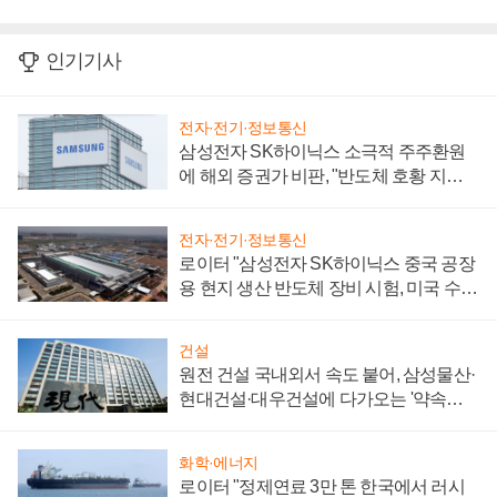
인기기사
전자·전기·정보통신
삼성전자 SK하이닉스 소극적 주주환원
에 해외 증권가 비판, "반도체 호황 지속
성 의문"
전자·전기·정보통신
로이터 "삼성전자 SK하이닉스 중국 공장
용 현지 생산 반도체 장비 시험, 미국 수출
통제 대비"
건설
원전 건설 국내외서 속도 붙어, 삼성물산·
현대건설·대우건설에 다가오는 '약속의
시간'
화학·에너지
로이터 "정제연료 3만 톤 한국에서 러시