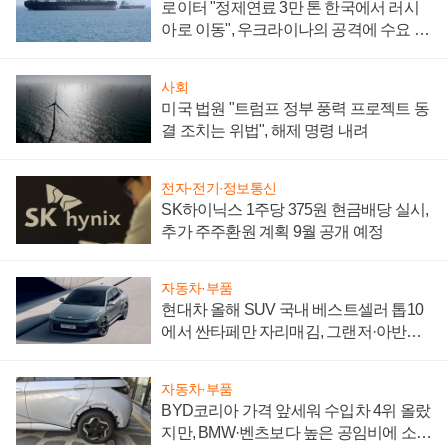
로이터 "정제연료 3만 톤 한국에서 러시
아로 이동", 우크라이나의 공격에 수요 늘
어
사회
미국 법원 "트럼프 정부 풍력 프로젝트 동
결 조치는 위법", 해제 명령 내려
전자·전기·정보통신
SK하이닉스 1주당 375원 현금배당 실시,
추가 주주환원 계획 9월 공개 예정
자동차·부품
현대차 올해 SUV 국내 베스트셀러 톱10
에서 싼타페만 자리매김, 그랜저·아반떼
'세단 쌍끌이'로 내수 방어
자동차·부품
BYD코리아 가격 앞세워 수입차 4위 올랐
지만, BMW·벤츠보다 높은 공임비에 소비