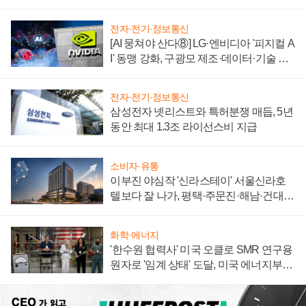
자 불만 폭발
전자·전기·정보통신
[AI 뭉쳐야 산다⑧] LG·엔비디아 '피지컬 A
I' 동맹 강화, 구광모 제조·데이터·기술 결
집해 종합 로보틱스 기업으로
전자·전기·정보통신
삼성전자 넷리스트와 특허분쟁 매듭, 5년
동안 최대 1.3조 라이선스비 지급
소비자·유통
이부진 야심작 '신라스테이' 서울신라호
텔보다 잘 나가, 평택·주문진·해남·건대로
성장판 더 넓힌다
화학·에너지
'한수원 협력사' 미국 오클로 SMR 연구용
원자로 '임계 상태' 도달, 미국 에너지부
"중요한 이정표"