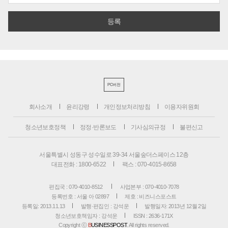
PC버전
회사소개
윤리강령
개인정보처리방침
이용자위원회
청소년보호정책
정정·반론보도
기사심의규정
불편신고
서울특별시 성동구 성수일로 39-34 서울숲더스페이스 12층
대표전화 : 1800-6522
팩스 : 070-4015-8658
편집국 : 070-4010-8512
사업본부 : 070-4010-7078
등록번호 : 서울 아 02897
제호 : 비즈니스포스트
등록일: 2013.11.13
발행·편집인 : 강석운
발행일자: 2013년 12월 2일
청소년보호책임자 : 강석운
ISSN : 2636-171X
Copyright ⓒ
B
USINESSPOST
. All rights reserved.