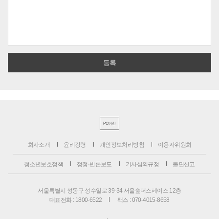
PC버전
회사소개
윤리강령
개인정보처리방침
이용자위원회
청소년보호정책
정정·반론보도
기사심의규정
불편신고
서울특별시 성동구 성수일로 39-34 서울숲더스페이스 12층
대표전화 : 1800-6522
팩스 : 070-4015-8658