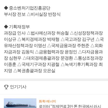
◆ 중소벤처기업진흥공단
부서장 전보 △비서실장 반정식
◆ 기획재정부
과장급 인사 △법사예산과장 허승철 △신성장정책과장
이상규 △복지경제과장 박재형 △국고과장 김구년 △국
유재산정책과장 이명선 △국제금융과장 주현준 △외화
자금과장 김동익 △금융협력과장 윤정인 △다자금융과
장 심현우 △대외경제총괄과장 문경환 △통상조정과장
이종훈 △국제기구과장 지광철 △녹색기후기획과장 최
지영 △복권총괄과장 오은실
인기기사
화학·에너지
로이터 "정제연료 3만 톤 한국에서 러시