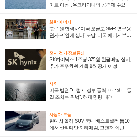
아로 이동", 우크라이나의 공격에 수요 늘
어
화학·에너지
'한수원 협력사' 미국 오클로 SMR 연구용
원자로 '임계 상태' 도달, 미국 에너지부
"중요한 이정표"
전자·전기·정보통신
SK하이닉스 1주당 375원 현금배당 실시,
추가 주주환원 계획 9월 공개 예정
사회
미국 법원 "트럼프 정부 풍력 프로젝트 동
결 조치는 위법", 해제 명령 내려
자동차·부품
현대차 올해 SUV 국내 베스트셀러 톱10
에서 싼타페만 자리매김, 그랜저·아반떼
'세단 쌍끌이'로 내수 방어