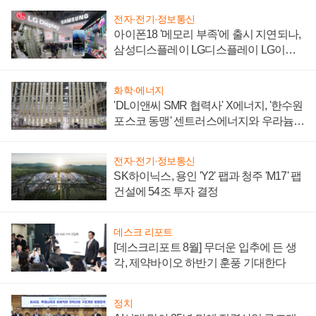
전자·전기·정보통신
아이폰18 '메모리 부족'에 출시 지연되나,
삼성디스플레이 LG디스플레이 LG이노
텍 '탈애플' 수익 다각화 속도
화학·에너지
'DL이앤씨 SMR 협력사' X에너지, '한수원
포스코 동맹' 센트러스에너지와 우라늄
계약 체결
전자·전기·정보통신
SK하이닉스, 용인 'Y2' 팹과 청주 'M17' 팹
건설에 54조 투자 결정
데스크 리포트
[데스크리포트 8월] 무더운 입추에 든 생
각, 제약바이오 하반기 훈풍 기대한다
정치