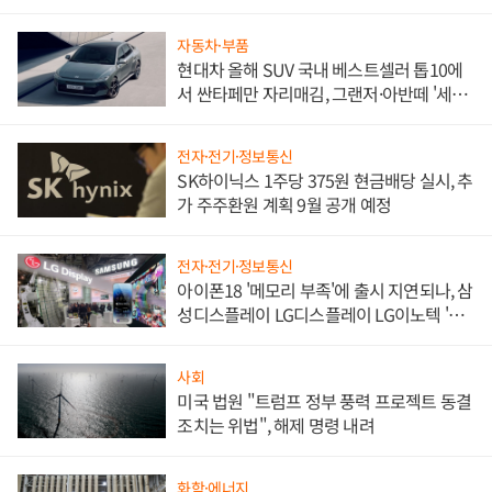
한 이정표"
자동차·부품
현대차 올해 SUV 국내 베스트셀러 톱10에
서 싼타페만 자리매김, 그랜저·아반떼 '세단
쌍끌이'로 내수 방어
전자·전기·정보통신
SK하이닉스 1주당 375원 현금배당 실시, 추
가 주주환원 계획 9월 공개 예정
전자·전기·정보통신
아이폰18 '메모리 부족'에 출시 지연되나, 삼
성디스플레이 LG디스플레이 LG이노텍 '탈
애플' 수익 다각화 속도
사회
미국 법원 "트럼프 정부 풍력 프로젝트 동결
조치는 위법", 해제 명령 내려
화학·에너지