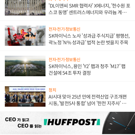
'DL이앤씨 SMR 협력사' X에너지, '한수원 포
스코 동맹' 센트러스에너지와 우라늄 계약
체결
전자·전기·정보통신
SK하이닉스 노사 '성과급 주식지급' 평행선,
곽노정 'N% 성과급' 법적 논란 벗을지 주목
전자·전기·정보통신
SK하이닉스, 용인 'Y2' 팹과 청주 'M17' 팹
건설에 54조 투자 결정
정치
AI시대 맞아 25년 만에 전력산업 구조개편
시동, '발전5사 통합' 넘어 '한전 지주사' 재편
론도