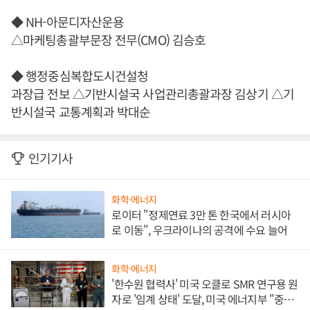
◆ NH-아문디자산운용
△마케팅총괄부문장 전무(CMO) 김승호
◆ 행정중심복합도시건설청
과장급 전보 △기반시설국 사업관리총괄과장 김상기 △기
반시설국 교통계획과 박대순
인기기사
화학·에너지
로이터 "정제연료 3만 톤 한국에서 러시아
로 이동", 우크라이나의 공격에 수요 늘어
화학·에너지
'한수원 협력사' 미국 오클로 SMR 연구용 원
자로 '임계 상태' 도달, 미국 에너지부 "중요