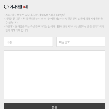
기사댓글
0
개
200자까지 쓰실 수 있습니다. (현재 0 byte / 최대 400byte)
저작권 등 다른 사람의 권리를 침해하거나 명예를 훼손하는 댓글은 관련 법률에 의해 제재를 받을
수 있습니다.
타인에게 불쾌감을 주는 욕설 등 비하하는 단어가 내용에 포함되거나 인신공격성 글은 관리자의 판
단에 의해 삭제 합니다.