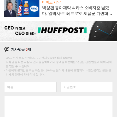
바이오·제약
백상환 동아제약 박카스 소비자층 넓혔
다, '얼박사'로 '레트로'로 제품군 다변화
주효
기사댓글
0
개
200자까지 쓰실 수 있습니다. (현재 0 byte / 최대 400byte)
저작권 등 다른 사람의 권리를 침해하거나 명예를 훼손하는 댓글은 관련 법률에 의해 제재
를 받을 수 있습니다.
타인에게 불쾌감을 주는 욕설 등 비하하는 단어가 내용에 포함되거나 인신공격성 글은 관
리자의 판단에 의해 삭제 합니다.