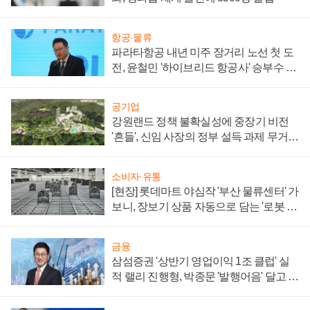
항공·물류
파라타항공 내년 미주 장거리 노선 첫 도
전, 윤철민 '하이브리드 항공사' 승부수 통
할까
공기업
강원랜드 정책 불확실성에 중장기 비전
'흔들', 신임 사장의 정부 설득 과제 무거워
져
소비자·유통
[현장] 롯데마트 야심작 '부산 물류센터' 가
보니, 장보기 상품 자동으로 담는 '로봇 40
0대' 장관
금융
삼섬증권 '상반기 영업이익 1조 클럽' 실
적 랠리 진행형, 박종문 '발행어음' 달고 연
임 향하나