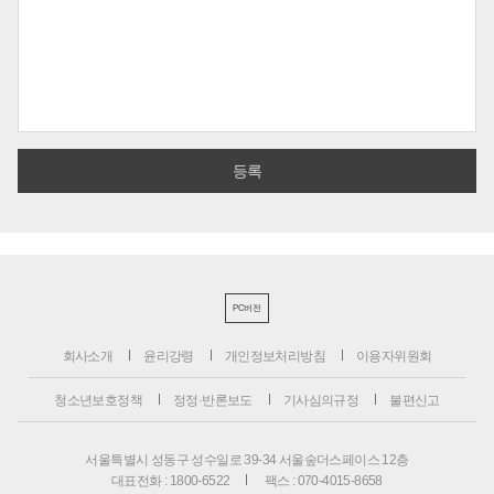
PC버전
회사소개
윤리강령
개인정보처리방침
이용자위원회
청소년보호정책
정정·반론보도
기사심의규정
불편신고
서울특별시 성동구 성수일로 39-34 서울숲더스페이스 12층
대표전화 : 1800-6522
팩스 : 070-4015-8658