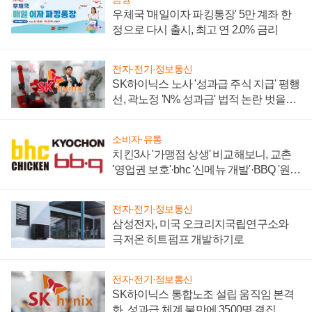
우체국 '매일이자 파킹통장' 5만 계좌 한
정으로 다시 출시, 최고 연 2.0% 금리
전자·전기·정보통신
SK하이닉스 노사 '성과급 주식 지급' 평행
선, 곽노정 'N% 성과급' 법적 논란 벗을지
주목
소비자·유통
치킨3사 '가맹점 상생' 비교해보니, 교촌
'영업권 보호'·bhc '신메뉴 개발'·BBQ '원가
부담'
전자·전기·정보통신
삼성전자, 미국 오크리지국립연구소와
극저온 히트펌프 개발하기로
전자·전기·정보통신
SK하이닉스 통합노조 설립 움직임 본격
화, 성과급 체계 불만에 3500명 결집