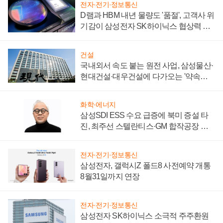
전자·전기·정보통신
D램과 HBM 내년 물량도 '품절', 고객사 위
기감이 삼성전자 SK하이닉스 협상력 더
키워
건설
국내외서 속도 붙는 원전 사업, 삼성물산·
현대건설·대우건설에 다가오는 '약속의
시간'
화학·에너지
삼성SDI ESS 수요 급증에 북미 증설 타
진, 최주선 스텔란티스·GM 합작공장 건
설 재추진하나
전자·전기·정보통신
삼성전자, 갤럭시Z 폴드8 사전예약 개통
8월31일까지 연장
전자·전기·정보통신
삼성전자 SK하이닉스 소극적 주주환원