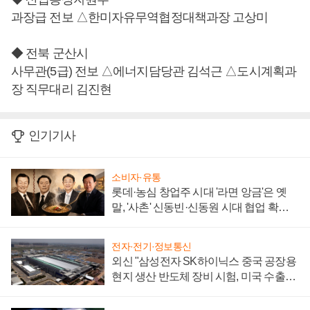
과장급 전보 △한미자유무역협정대책과장 고상미
◆ 전북 군산시
사무관(5급) 전보 △에너지담당관 김석근 △도시계획과
장 직무대리 김진현
인기기사
소비자·유통
롯데·농심 창업주 시대 '라면 앙금'은 옛
말, '사촌' 신동빈·신동원 시대 협업 확대
일로
전자·전기·정보통신
외신 "삼성전자 SK하이닉스 중국 공장용
현지 생산 반도체 장비 시험, 미국 수출통
제 대비"