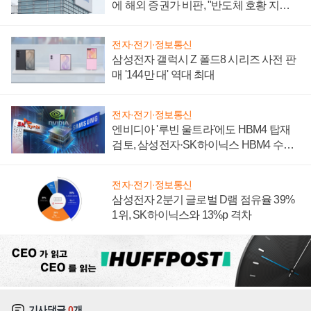
에 해외 증권가 비판, "반도체 호황 지속
성 의문"
전자·전기·정보통신
삼성전자 갤럭시 Z 폴드8 시리즈 사전 판
매 '144만 대' 역대 최대
전자·전기·정보통신
엔비디아 '루빈 울트라'에도 HBM4 탑재
검토, 삼성전자·SK하이닉스 HBM4 수율
에 주도권 갈린다
전자·전기·정보통신
삼성전자 2분기 글로벌 D램 점유율 39%
1위, SK하이닉스와 13%p 격차
기사댓글
0
개