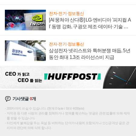
텍 '탈애플' 수익 다각화 속도
전자·전기·정보통신
[AI 뭉쳐야 산다⑧] LG·엔비디아 '피지컬 A
I' 동맹 강화, 구광모 제조·데이터·기술 결
집해 종합 로보틱스 기업으로
전자·전기·정보통신
삼성전자 넷리스트와 특허분쟁 매듭, 5년
동안 최대 1.3조 라이선스비 지급
기사댓글
0
개
200자까지 쓰실 수 있습니다. (현재 0 byte / 최대 400byte)
저작권 등 다른 사람의 권리를 침해하거나 명예를 훼손하는 댓글은 관련 법률에 의해 제재
를 받을 수 있습니다.
타인에게 불쾌감을 주는 욕설 등 비하하는 단어가 내용에 포함되거나 인신공격성 글은 관
리자의 판단에 의해 삭제 합니다.