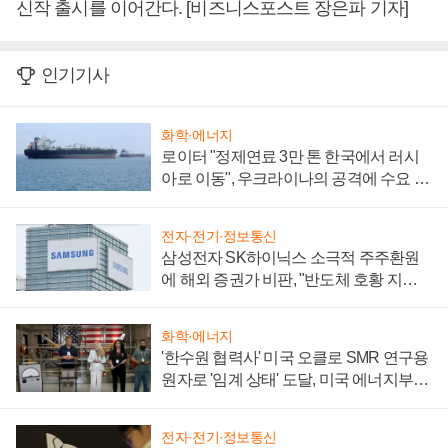
신작 출시를 이어간다. [비즈니스포스트 장은파 기자]
인기기사
화학·에너지
로이터 "정제연료 3만 톤 한국에서 러시
아로 이동", 우크라이나의 공격에 수요 늘
어
전자·전기·정보통신
삼성전자 SK하이닉스 소극적 주주환원
에 해외 증권가 비판, "반도체 호황 지속
성 의문"
화학·에너지
'한수원 협력사' 미국 오클로 SMR 연구용
원자로 '임계 상태' 도달, 미국 에너지부
"중요한 이정표"
전자·전기·정보통신