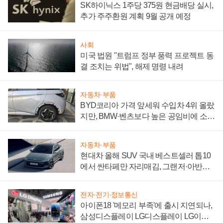
SK하이닉스 1주당 375원 현금배당 실시,
추가 주주환원 계획 9월 공개 예정
사회
미국 법원 "트럼프 정부 풍력 프로젝트 동
결 조치는 위법", 해제 명령 내려
자동차·부품
BYD코리아 가격 앞세워 수입차 4위 올랐
지만, BMW·벤츠보다 높은 공임비에 소비
자 불만 폭발
자동차·부품
현대차 올해 SUV 국내 베스트셀러 톱10
에서 싼타페만 자리매김, 그랜저·아반떼
'세단 쌍끌이'로 내수 방어
전자·전기·정보통신
아이폰18 '메모리 부족'에 출시 지연되나,
삼성디스플레이 LG디스플레이 LG이노