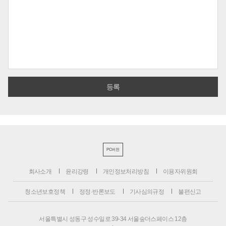
PC버전
회사소개
윤리강령
개인정보처리방침
이용자위원회
청소년보호정책
정정·반론보도
기사심의규정
불편신고
서울특별시 성동구 성수일로 39-34 서울숲더스페이스 12층