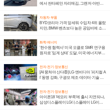
에서 싼타페만 자리매김, 그랜저·아반떼
'세단 쌍끌이'로 내수 방어
자동차·부품
BYD코리아 가격 앞세워 수입차 4위 올랐
지만, BMW·벤츠보다 높은 공임비에 소비
자 불만 폭발
화학·에너지
'한수원 협력사' 미국 오클로 SMR 연구용
원자로 '임계 상태' 도달, 미국 에너지부
"중요한 이정표"
전자·전기·정보통신
[AI 뭉쳐야 산다⑧] LG·엔비디아 '피지컬 A
I' 동맹 강화, 구광모 제조·데이터·기술 결
집해 종합 로보틱스 기업으로
전자·전기·정보통신
아이폰18 '메모리 부족'에 출시 지연되나,
삼성디스플레이 LG디스플레이 LG이노
텍 '탈애플' 수익 다각화 속도