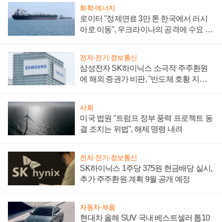
화학·에너지
로이터 "정제연료 3만 톤 한국에서 러시
아로 이동", 우크라이나의 공격에 수요 늘
어
전자·전기·정보통신
삼성전자 SK하이닉스 소극적 주주환원
에 해외 증권가 비판, "반도체 호황 지속
성 의문"
사회
미국 법원 "트럼프 정부 풍력 프로젝트 동
결 조치는 위법", 해제 명령 내려
전자·전기·정보통신
SK하이닉스 1주당 375원 현금배당 실시,
추가 주주환원 계획 9월 공개 예정
자동차·부품
현대차 올해 SUV 국내 베스트셀러 톱10