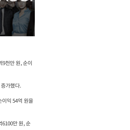
억9천만 원, 순이
% 증가했다.
순이익 54억 원을
6100만 원, 순