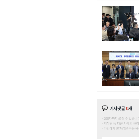
기사댓글
0
개
200자까지 쓰실 수 있습니다. (
저작권 등 다른 사람의 권리
타인에게 불쾌감을 주는 욕설