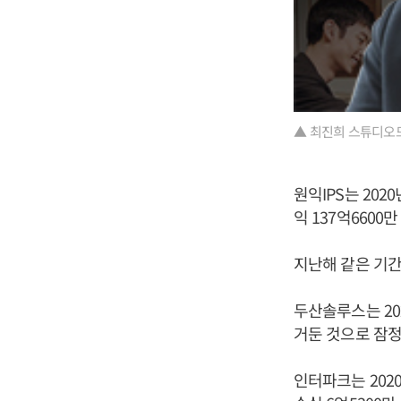
▲ 최진희 스튜디오
원익IPS는 202
익 137억6600
지난해 같은 기간보
두산솔루스는 202
거둔 것으로 잠
인터파크는 2020