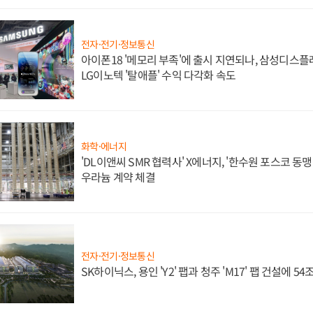
전자·전기·정보통신
아이폰18 '메모리 부족'에 출시 지연되나, 삼성디스
LG이노텍 '탈애플' 수익 다각화 속도
화학·에너지
'DL이앤씨 SMR 협력사' X에너지, '한수원 포스코 
우라늄 계약 체결
전자·전기·정보통신
SK하이닉스, 용인 'Y2' 팹과 청주 'M17' 팹 건설에 5