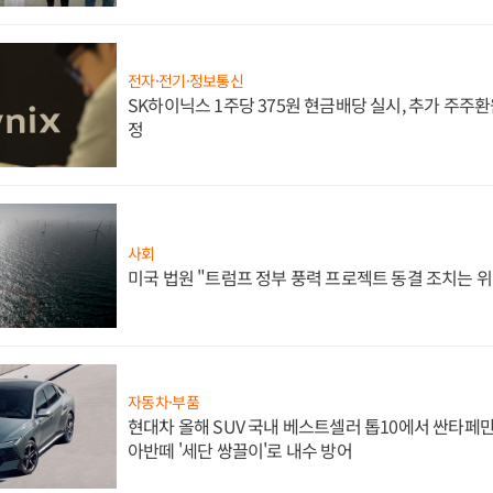
전자·전기·정보통신
SK하이닉스 1주당 375원 현금배당 실시, 추가 주주환
정
사회
미국 법원 "트럼프 정부 풍력 프로젝트 동결 조치는 위
자동차·부품
현대차 올해 SUV 국내 베스트셀러 톱10에서 싼타페만
아반떼 '세단 쌍끌이'로 내수 방어