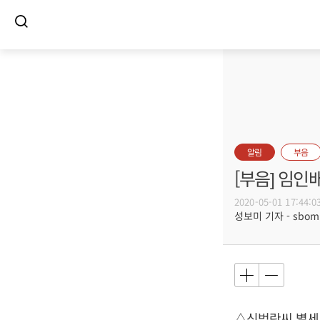
알림
부음
[부음] 임인
2020-05-01 17:44:0
성보미 기자 - sbomi@
△신범란씨 별세, 