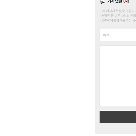
기사댓글
0
개
200자까지 쓰실 수 있습니다. (
저작권 등 다른 사람의 권리
타인에게 불쾌감을 주는 욕설