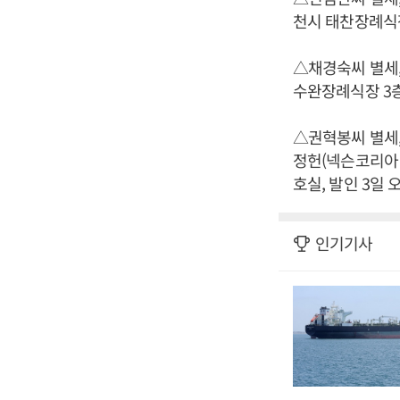
천시 태찬장례식장 특
△채경숙씨 별세,
수완장례식장 3층 한
△권혁봉씨 별세,
정헌(넥슨코리아 
호실, 발인 3일 오전
인기기사