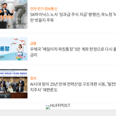
전자·전기·정보통신
SK하이닉스 노사 '성과급 주식 지급' 평행선, 곽노정 '
란 벗을지 주목
금융
우체국 '매일이자 파킹통장' 5만 계좌 한정으로 다시 출시
금리
정치
AI시대 맞아 25년 만에 전력산업 구조개편 시동, '발전5
지주사' 재편론도