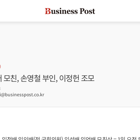
배 모친, 손영철 부인, 이정헌 조모
3
businesspost.co.kr
임정배 임인배(전 국회의원) 임성배 임언배 모친상 = 1일 오전 5