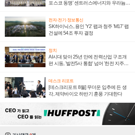
포스코 동맹' 센트러스에너지와 우라늄
계약 체결
전자·전기·정보통신
SK하이닉스, 용인 'Y2' 팹과 청주 'M17' 팹
건설에 54조 투자 결정
정치
AI시대 맞아 25년 만에 전력산업 구조개
편 시동, '발전5사 통합' 넘어 '한전 지주사'
재편론도
데스크 리포트
[데스크리포트 8월] 무더운 입추에 든 생
각, 제약바이오 하반기 훈풍 기대한다