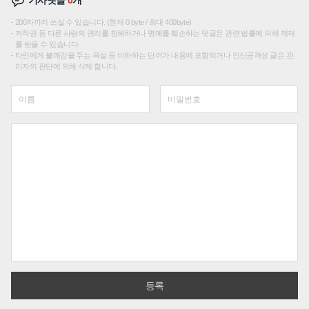
기사댓글
0
개
200자까지 쓰실 수 있습니다. (현재 0 byte / 최대 400byte)
저작권 등 다른 사람의 권리를 침해하거나 명예를 훼손하는 댓글은 관련 법률에 의해 제재
를 받을 수 있습니다.
타인에게 불쾌감을 주는 욕설 등 비하하는 단어가 내용에 포함되거나 인신공격성 글은 관
리자의 판단에 의해 삭제 합니다.