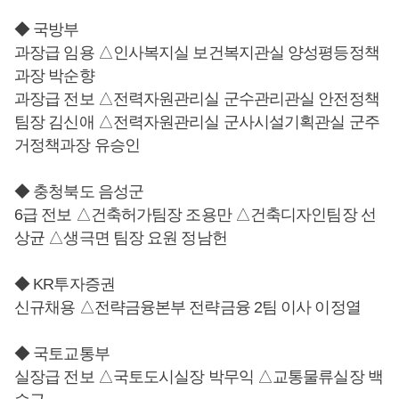
◆ 국방부
과장급 임용 △인사복지실 보건복지관실 양성평등정책
과장 박순향
과장급 전보 △전력자원관리실 군수관리관실 안전정책
팀장 김신애 △전력자원관리실 군사시설기획관실 군주
거정책과장 유승인
◆ 충청북도 음성군
6급 전보 △건축허가팀장 조용만 △건축디자인팀장 선
상균 △생극면 팀장 요원 정남헌
◆ KR투자증권
신규채용 △전략금융본부 전략금융 2팀 이사 이정열
◆ 국토교통부
실장급 전보 △국토도시실장 박무익 △교통물류실장 백