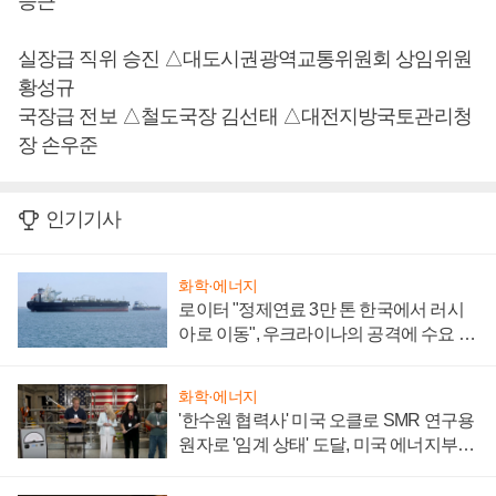
승근
실장급 직위 승진 △대도시권광역교통위원회 상임위원
황성규
국장급 전보 △철도국장 김선태 △대전지방국토관리청
장 손우준
인기기사
화학·에너지
로이터 "정제연료 3만 톤 한국에서 러시
아로 이동", 우크라이나의 공격에 수요 늘
어
화학·에너지
'한수원 협력사' 미국 오클로 SMR 연구용
원자로 '임계 상태' 도달, 미국 에너지부
"중요한 이정표"