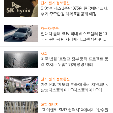
전자·전기·정보통신
SK하이닉스 1주당 375원 현금배당 실시,
추가 주주환원 계획 9월 공개 예정
자동차·부품
현대차 올해 SUV 국내 베스트셀러 톱10
에서 싼타페만 자리매김, 그랜저·아반떼
'세단 쌍끌이'로 내수 방어
사회
미국 법원 "트럼프 정부 풍력 프로젝트 동
결 조치는 위법", 해제 명령 내려
전자·전기·정보통신
아이폰18 '메모리 부족'에 출시 지연되나,
삼성디스플레이 LG디스플레이 LG이노
텍 '탈애플' 수익 다각화 속도
화학·에너지
'DL이앤씨 SMR 협력사' X에너지, '한수원