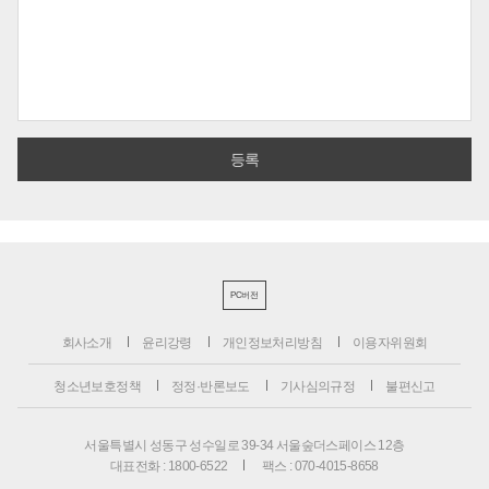
PC버전
회사소개
윤리강령
개인정보처리방침
이용자위원회
청소년보호정책
정정·반론보도
기사심의규정
불편신고
서울특별시 성동구 성수일로 39-34 서울숲더스페이스 12층
대표전화 : 1800-6522
팩스 : 070-4015-8658