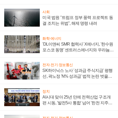
사회
미국 법원 "트럼프 정부 풍력 프로젝트 동
결 조치는 위법", 해제 명령 내려
화학·에너지
'DL이앤씨 SMR 협력사' X에너지, '한수원
포스코 동맹' 센트러스에너지와 우라늄
계약 체결
전자·전기·정보통신
SK하이닉스 노사 '성과급 주식지급' 평행
선, 곽노정 'N% 성과급' 법적 논란 벗을지
주목
정치
AI시대 맞아 25년 만에 전력산업 구조개
편 시동, '발전5사 통합' 넘어 '한전 지주사'
재편론도
전자·전기·정보통신