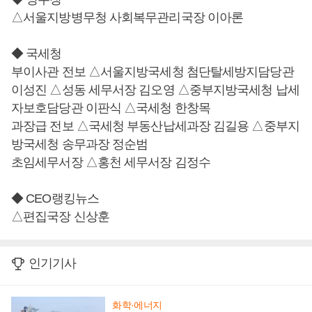
△서울지방병무청 사회복무관리국장 이아론
◆ 국세청
부이사관 전보 △서울지방국세청 첨단탈세방지담당관
이성진 △성동 세무서장 김오영 △중부지방국세청 납세
자보호담당관 이판식 △국세청 한창목
과장급 전보 △국세청 부동산납세과장 김길용 △중부지
방국세청 송무과장 정순범
초임세무서장 △홍천 세무서장 김정수
◆ CEO랭킹뉴스
△편집국장 신상훈
인기기사
화학·에너지