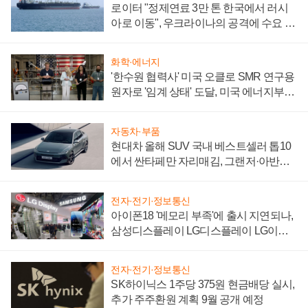
로이터 "정제연료 3만 톤 한국에서 러시
아로 이동", 우크라이나의 공격에 수요 늘
어
화학·에너지
'한수원 협력사' 미국 오클로 SMR 연구용
원자로 '임계 상태' 도달, 미국 에너지부
"중요한 이정표"
자동차·부품
현대차 올해 SUV 국내 베스트셀러 톱10
에서 싼타페만 자리매김, 그랜저·아반떼
'세단 쌍끌이'로 내수 방어
전자·전기·정보통신
아이폰18 '메모리 부족'에 출시 지연되나,
삼성디스플레이 LG디스플레이 LG이노
텍 '탈애플' 수익 다각화 속도
전자·전기·정보통신
SK하이닉스 1주당 375원 현금배당 실시,
추가 주주환원 계획 9월 공개 예정