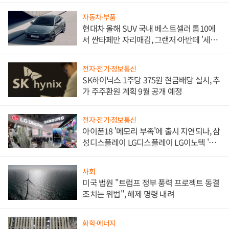
자동차·부품
현대차 올해 SUV 국내 베스트셀러 톱10에
서 싼타페만 자리매김, 그랜저·아반떼 '세단
쌍끌이'로 내수 방어
전자·전기·정보통신
SK하이닉스 1주당 375원 현금배당 실시, 추
가 주주환원 계획 9월 공개 예정
전자·전기·정보통신
아이폰18 '메모리 부족'에 출시 지연되나, 삼
성디스플레이 LG디스플레이 LG이노텍 '탈
애플' 수익 다각화 속도
사회
미국 법원 "트럼프 정부 풍력 프로젝트 동결
조치는 위법", 해제 명령 내려
화학·에너지