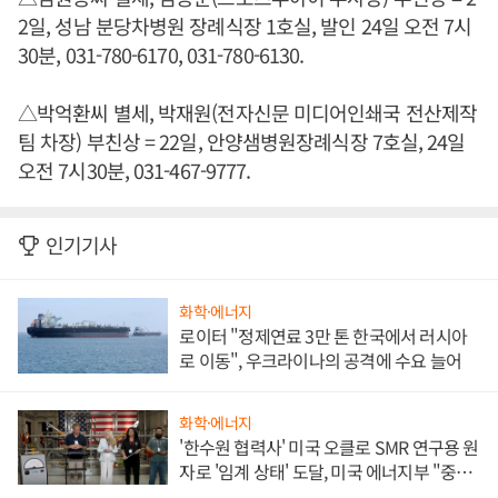
2일, 성남 분당차병원 장례식장 1호실, 발인 24일 오전 7시
30분, 031-780-6170, 031-780-6130.
△박억환씨 별세, 박재원(전자신문 미디어인쇄국 전산제작
팀 차장) 부친상 = 22일, 안양샘병원장례식장 7호실, 24일
오전 7시30분, 031-467-9777.
인기기사
화학·에너지
로이터 "정제연료 3만 톤 한국에서 러시아
로 이동", 우크라이나의 공격에 수요 늘어
화학·에너지
'한수원 협력사' 미국 오클로 SMR 연구용 원
자로 '임계 상태' 도달, 미국 에너지부 "중요
한 이정표"