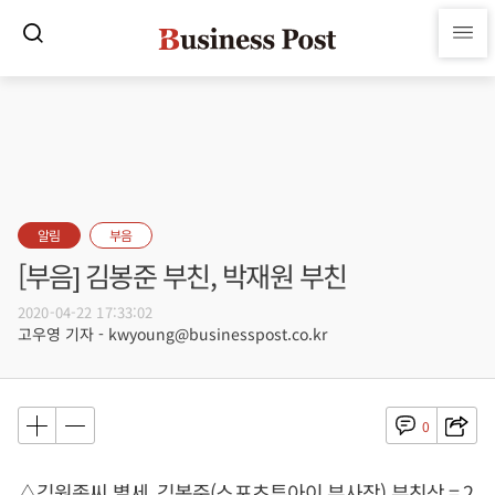
알림
부음
[부음] 김봉준 부친, 박재원 부친
2020-04-22 17:33:02
고우영 기자 - kwyoung@businesspost.co.kr
0
△김원종씨 별세, 김봉준(스포츠투아이 부사장) 부친상 = 2