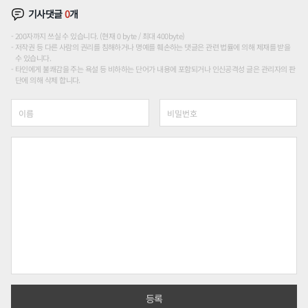
기사댓글
0
개
200자까지 쓰실 수 있습니다. (현재 0 byte / 최대 400byte)
저작권 등 다른 사람의 권리를 침해하거나 명예를 훼손하는 댓글은 관련 법률에 의해 제재를 받을
수 있습니다.
타인에게 불쾌감을 주는 욕설 등 비하하는 단어가 내용에 포함되거나 인신공격성 글은 관리자의 판
단에 의해 삭제 합니다.