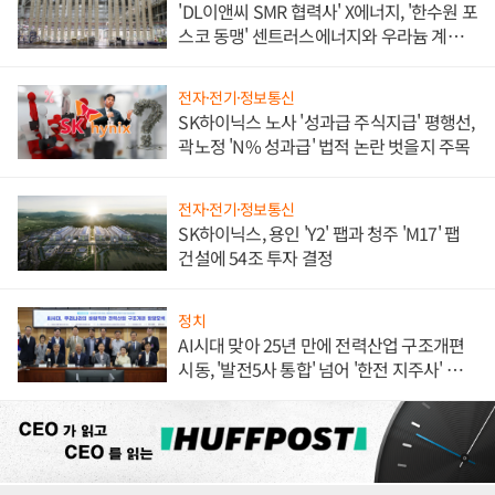
'DL이앤씨 SMR 협력사' X에너지, '한수원 포
스코 동맹' 센트러스에너지와 우라늄 계약
체결
전자·전기·정보통신
SK하이닉스 노사 '성과급 주식지급' 평행선,
곽노정 'N% 성과급' 법적 논란 벗을지 주목
전자·전기·정보통신
SK하이닉스, 용인 'Y2' 팹과 청주 'M17' 팹
건설에 54조 투자 결정
정치
AI시대 맞아 25년 만에 전력산업 구조개편
시동, '발전5사 통합' 넘어 '한전 지주사' 재편
론도