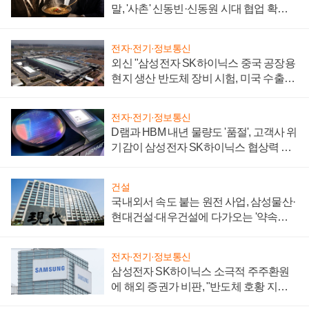
말, '사촌' 신동빈·신동원 시대 협업 확대
일로
전자·전기·정보통신
외신 "삼성전자 SK하이닉스 중국 공장용
현지 생산 반도체 장비 시험, 미국 수출통
제 대비"
전자·전기·정보통신
D램과 HBM 내년 물량도 '품절', 고객사 위
기감이 삼성전자 SK하이닉스 협상력 더
키워
건설
국내외서 속도 붙는 원전 사업, 삼성물산·
현대건설·대우건설에 다가오는 '약속의
시간'
전자·전기·정보통신
삼성전자 SK하이닉스 소극적 주주환원
에 해외 증권가 비판, "반도체 호황 지속
성 의문"