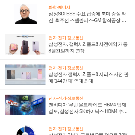
화학·에너지
삼성SDI ESS 수요 급증에 북미 증설 타
진, 최주선 스텔란티스·GM 합작공장 건
설 재추진하나
전자·전기·정보통신
삼성전자, 갤럭시Z 폴드8 사전예약 개통
8월31일까지 연장
전자·전기·정보통신
삼성전자 갤럭시 Z 폴드8 시리즈 사전 판
매 '144만 대' 역대 최대
전자·전기·정보통신
엔비디아 '루빈 울트라'에도 HBM4 탑재
검토, 삼성전자·SK하이닉스 HBM4 수율
에 주도권 갈린다
전자·전기·정보통신