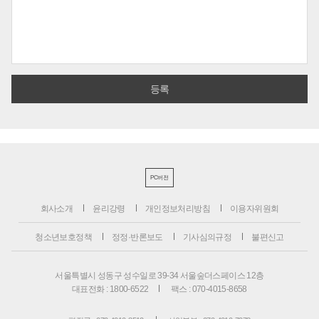
PC버전
회사소개
윤리강령
개인정보처리방침
이용자위원회
청소년보호정책
정정·반론보도
기사심의규정
불편신고
서울특별시 성동구 성수일로 39-34 서울숲더스페이스 12층
대표전화 : 1800-6522
팩스 : 070-4015-8658