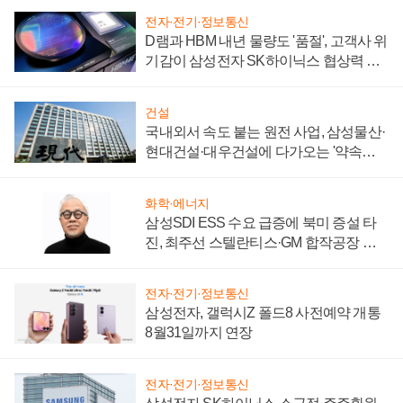
전자·전기·정보통신
D램과 HBM 내년 물량도 '품절', 고객사 위
기감이 삼성전자 SK하이닉스 협상력 더
키워
건설
국내외서 속도 붙는 원전 사업, 삼성물산·
현대건설·대우건설에 다가오는 '약속의
시간'
화학·에너지
삼성SDI ESS 수요 급증에 북미 증설 타
진, 최주선 스텔란티스·GM 합작공장 건
설 재추진하나
전자·전기·정보통신
삼성전자, 갤럭시Z 폴드8 사전예약 개통
8월31일까지 연장
전자·전기·정보통신