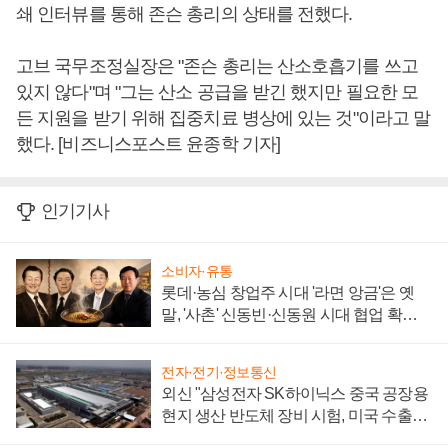
쇄 인터뷰를 통해 존슨 총리의 상태를 전했다.
고브 국무조정실장은 "존슨 총리는 산소호흡기를 쓰고
있지 않다"며 "그는 산소 공급을 받긴 했지만 필요한 모
든 지원을 받기 위해 집중치료 병상에 있는 것"이라고 말
했다. [비즈니스포스트 윤종학 기자]
인기기사
소비자·유통
롯데·농심 창업주 시대 '라면 앙금'은 옛
말, '사촌' 신동빈·신동원 시대 협업 확대
일로
전자·전기·정보통신
외신 "삼성전자 SK하이닉스 중국 공장용
현지 생산 반도체 장비 시험, 미국 수출통
제 대비"