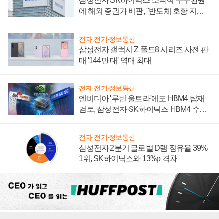
삼성전자 SK하이닉스 소극적 주주환원
에 해외 증권가 비판, "반도체 호황 지속
성 의문"
전자·전기·정보통신
삼성전자 갤럭시 Z 폴드8 시리즈 사전 판
매 '144만 대' 역대 최대
전자·전기·정보통신
엔비디아 '루빈 울트라'에도 HBM4 탑재
검토, 삼성전자·SK하이닉스 HBM4 수율
에 주도권 갈린다
전자·전기·정보통신
삼성전자 2분기 글로벌 D램 점유율 39%
1위, SK하이닉스와 13%p 격차