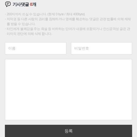
기사댓글
0
개
200자까지 쓰실 수 있습니다. (현재 0 byte / 최대 400byte)
저작권 등 다른 사람의 권리를 침해하거나 명예를 훼손하는 댓글은 관련 법률에 의해 제재
를 받을 수 있습니다.
타인에게 불쾌감을 주는 욕설 등 비하하는 단어가 내용에 포함되거나 인신공격성 글은 관
리자의 판단에 의해 삭제 합니다.