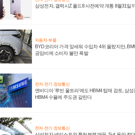
삼성전자, 갤럭시Z 폴드8 사전예약 개통 8월31일
자동차·부품
BYD코리아 가격 앞세워 수입차 4위 올랐지만, B
공임비에 소비자 불만 폭발
전자·전기·정보통신
엔비디아 '루빈 울트라'에도 HBM4 탑재 검토, 삼
HBM4 수율에 주도권 갈린다
전자·전기·정보통신
삼성전자 넷리스트와 특허분쟁 매듭, 5년 동안 최대