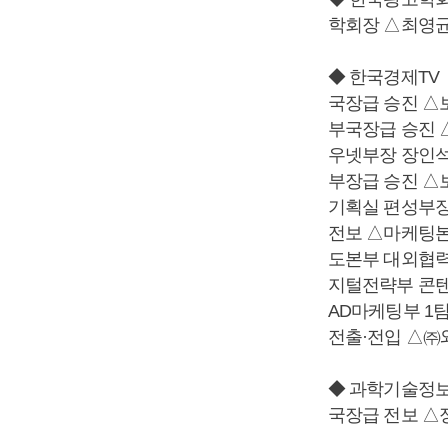
학회장 △최영
◆ 한국경제TV
국장급 승진 △
부국장급 승진 
우넷부장 장인
부장급 승진 △
기획실 편성부장
전보 △마케팅본
도본부 대외협력
지털전략부 콘
AD마케팅부 1
전출·전입 △
◆ 과학기술정
국장급 전보 