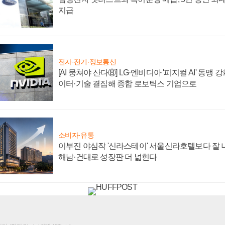
지급
전자·전기·정보통신
[AI 뭉쳐야 산다⑧] LG·엔비디아 '피지컬 AI' 동맹 
이터·기술 결집해 종합 로보틱스 기업으로
소비자·유통
이부진 야심작 '신라스테이' 서울신라호텔보다 잘 나
해남·건대로 성장판 더 넓힌다