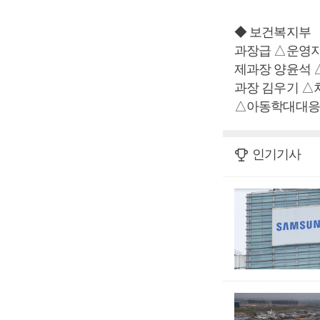
◆ 보건복지부
과장급 △운영
제과장 양윤석
과장 김우기 
△아동학대대응
인기기사