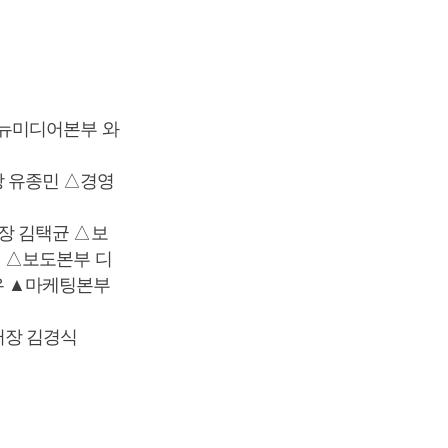
△뉴미디어본부 와
 유종민 △경영
장 김택균 △보
 △보도본부 디
우 ▲마케팅본부
터장 김경식