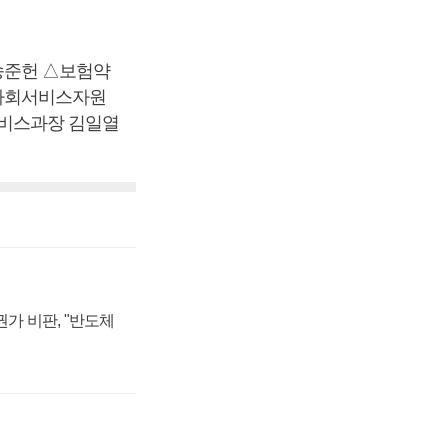
송준헌 △보험약
사회서비스자원
비스과장 김일열
가 비판, "반도체