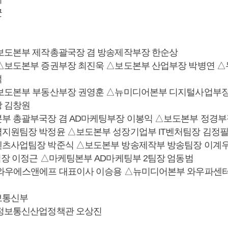
균
보도본부 제작총괄국장 겸 방송제작부장 한순상
△보도본부 증권부장 최진욱 △보도본부 산업부장 박병연 
석
보도본부 부동산부장 권영훈 △뉴미디어본부 디지털사업부장
 김창원
부 총괄부국장 겸 AD마케팅부장 이봉익 △보도본부 정경부
지원팀장 박정윤 △보도본부 성장기업부 IT벤처팀장 김정필
텐츠사업팀장 박준식 △보도본부 방송제작부 방송팀장 이계
팀장 이정근 △마케팅본부 AD마케팅부 2팀장 엄동범
㈜와우에스앤에프 대표이사 이승용 △뉴미디어본부 와우파센
보통신부
△정보통신산업정책관 오상진