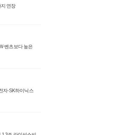
까지 연장
MW·벤츠보다 높은
성전자·SK하이닉스
 1.3조 라이선스비