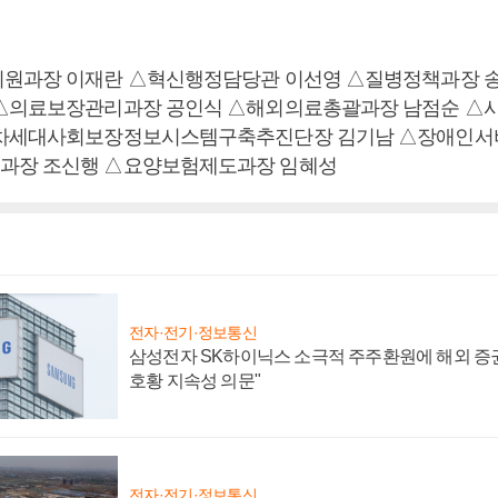
지원과장 이재란 △혁신행정담당관 이선영 △질병정책과장 
 △의료보장관리과장 공인식 △해외의료총괄과장 남점순 △
△차세대사회보장정보시스템구축추진단장 김기남 △장애인서
과장 조신행 △요양보험제도과장 임혜성
전자·전기·정보통신
삼성전자 SK하이닉스 소극적 주주환원에 해외 증권
호황 지속성 의문"
전자·전기·정보통신