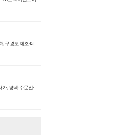
강화, 구광모 제조·데
가, 평택·주문진·