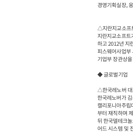
경영기획실장, 
△지란지교소프트
지란지교소프트가
하고 2012년 
피스웨어사업부 사
기업부 장관상을
◆ 글로벌기업
△한국레노버 대
한국레노버가 김윤
캘리포니아주립대
부터 재직하며 제
뒤 한국델테크놀
어드 시스템 및 