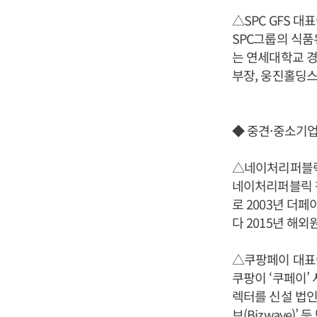
△SPC GFS 대
SPC그룹의 식품
는 연세대학교 
부장, 웅진홀딩스
◆ 중견·중소기
△네이처리퍼블릭
네이처리퍼블릭 
로 2003년 더
다 2015년 해
△쿠팡페이 대표
쿠팡이 ‘쿠페이’
렉터를 신설 법인
브(Bizwave)