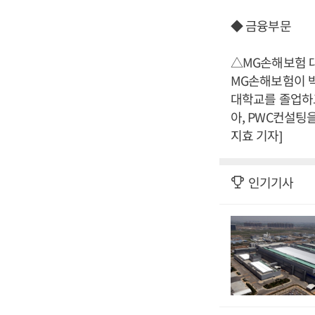
◆ 금융부문
△MG손해보험 
MG손해보험이 
대학교를 졸업하고
아, PWC컨설팅
지효 기자]
인기기사