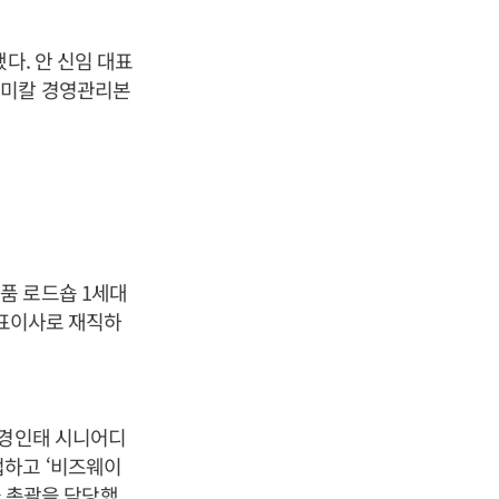
다. 안 신임 대표
케미칼 경영관리본
품 로드숍 1세대
대표이사로 재직하
 경인태 시니어디
업하고 ‘비즈웨이
술 총괄을 담당했