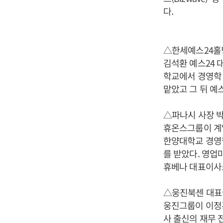
다.
△한세예스24홀
김석환 예스24 
학교에서 경영학 
맡았고 그 뒤 예스
△파나시 사장 
휴온스그룹이 계열
한양대학교 경영
를 받았다. 영업
휴베나 대표이사
△웅진북센 대표
웅진그룹이 이정
사 출신의 재무