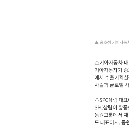
▲ 송호성 기아자동차
△기아자동차 대
기아자동차가 송호
에서 수출기획실
사슬과 글로벌 
△SPC삼립 대
SPC삼립이 황종
동원그룹에서 재직
드 대표이사, 동