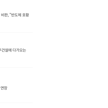
비판, "반도체 호황
대우건설에 다가오는
지 연장