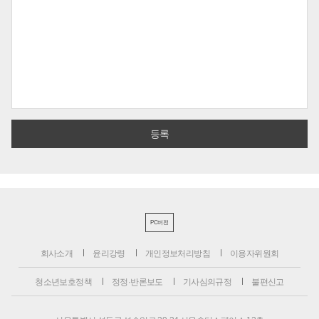
PC버전
회사소개
윤리강령
개인정보처리방침
이용자위원회
청소년보호정책
정정·반론보도
기사심의규정
불편신고