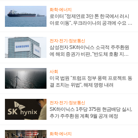
화학·에너지
로이터 "정제연료 3만 톤 한국에서 러시
아로 이동", 우크라이나의 공격에 수요 늘
어
전자·전기·정보통신
삼성전자 SK하이닉스 소극적 주주환원
에 해외 증권가 비판, "반도체 호황 지속
성 의문"
사회
미국 법원 "트럼프 정부 풍력 프로젝트 동
결 조치는 위법", 해제 명령 내려
전자·전기·정보통신
SK하이닉스 1주당 375원 현금배당 실시,
추가 주주환원 계획 9월 공개 예정
화학·에너지