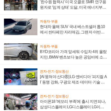
'한수원 협력사' 미국 오클로 SMR 연구용
원자로 '임계 상태' 도달, 미국 에너지부
"중요한 이정표"
자동차·부품
현대차 올해 SUV 국내 베스트셀러 톱10
에서 싼타페만 자리매김, 그랜저·아반떼
'세단 쌍끌이'로 내수 방어
자동차·부품
BYD코리아 가격 앞세워 수입차 4위 올랐
지만, BMW·벤츠보다 높은 공임비에 소비
자 불만 폭발
전자·전기·정보통신
[AI 뭉쳐야 산다⑧] LG·엔비디아 '피지컬 A
I' 동맹 강화, 구광모 제조·데이터·기술 결
집해 종합 로보틱스 기업으로
전자·전기·정보통신
아이폰18 '메모리 부족'에 출시 지연되나,
삼성디스플레이 LG디스플레이 LG이노