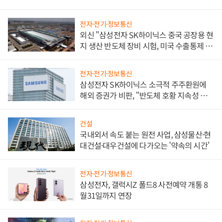
전자·전기·정보통신
외신 "삼성전자 SK하이닉스 중국 공장용 현
지 생산 반도체 장비 시험, 미국 수출통제 대
비"
전자·전기·정보통신
삼성전자 SK하이닉스 소극적 주주환원에
해외 증권가 비판, "반도체 호황 지속성 의
문"
건설
국내외서 속도 붙는 원전 사업, 삼성물산·현
대건설·대우건설에 다가오는 '약속의 시간'
전자·전기·정보통신
삼성전자, 갤럭시Z 폴드8 사전예약 개통 8
월31일까지 연장