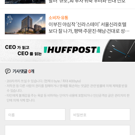
달러' 규모, AI 투자 위축 우려와 반대 신호
소비자·유통
이부진 야심작 '신라스테이' 서울신라호텔
보다 잘 나가, 평택·주문진·해남·건대로 성
장판 더 넓힌다
기사댓글
0
개
200자까지 쓰실 수 있습니다. (현재 0 byte / 최대 400byte)
저작권 등 다른 사람의 권리를 침해하거나 명예를 훼손하는 댓글은 관련 법률에 의해 제재를 받을
수 있습니다.
타인에게 불쾌감을 주는 욕설 등 비하하는 단어가 내용에 포함되거나 인신공격성 글은 관리자의 판
단에 의해 삭제 합니다.