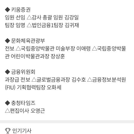
◆ 키움증권
임원 선임 △감사 총괄 임원 김강일
팀장 임명 △법인금융1팀장 김귀재
◆ 문화체육관광부
전보 △국립중앙박물관 미술부장 이애령 △국립중앙박물
관 어린이박물관과장 장상훈
◆ 금융위원회
과장급 전보 △글로벌금융과장 김수호 △금융정보분석원
(FIU) 기획협력팀장 오화세
◆ 충청타임즈
△편집이사 오영근
인기기사