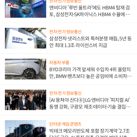
전자·전기·정보통신
엔비디아 '루빈 울트라'에도 HBM4 탑재 검
토, 삼성전자·SK하이닉스 HBM4 수율에 주
도권 갈린다
전자·전기·정보통신
삼성전자 넷리스트와 특허분쟁 매듭, 5년 동
안 최대 1.3조 라이선스비 지급
자동차·부품
BYD코리아 가격 앞세워 수입차 4위 올랐지
만, BMW·벤츠보다 높은 공임비에 소비자
불만 폭발
전자·전기·정보통신
[AI 뭉쳐야 산다⑧] LG·엔비디아 '피지컬 AI'
동맹 강화, 구광모 제조·데이터·기술 결집
해 종합 로보틱스 기업으로
인터넷·게임·콘텐츠
빅테크 메모리반도체 포함 장기계약 '2.7조