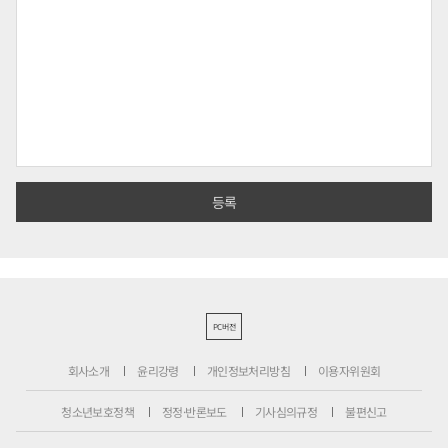
PC버전
회사소개
윤리강령
개인정보처리방침
이용자위원회
청소년보호정책
정정·반론보도
기사심의규정
불편신고