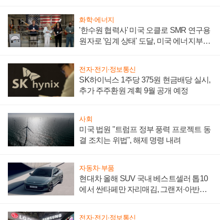
어
화학·에너지
'한수원 협력사' 미국 오클로 SMR 연구용
원자로 '임계 상태' 도달, 미국 에너지부
"중요한 이정표"
전자·전기·정보통신
SK하이닉스 1주당 375원 현금배당 실시,
추가 주주환원 계획 9월 공개 예정
사회
미국 법원 "트럼프 정부 풍력 프로젝트 동
결 조치는 위법", 해제 명령 내려
자동차·부품
현대차 올해 SUV 국내 베스트셀러 톱10
에서 싼타페만 자리매김, 그랜저·아반떼
'세단 쌍끌이'로 내수 방어
전자·전기·정보통신