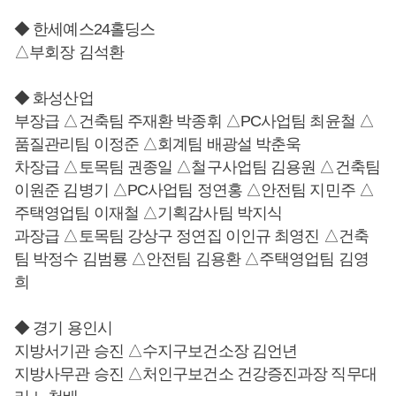
◆ 한세예스24홀딩스
△부회장 김석환
◆ 화성산업
부장급 △건축팀 주재환 박종휘 △PC사업팀 최윤철 △
품질관리팀 이정준 △회계팀 배광설 박춘욱
차장급 △토목팀 권종일 △철구사업팀 김용원 △건축팀
이원준 김병기 △PC사업팀 정연홍 △안전팀 지민주 △
주택영업팀 이재철 △기획감사팀 박지식
과장급 △토목팀 강상구 정연집 이인규 최영진 △건축
팀 박정수 김범룡 △안전팀 김용환 △주택영업팀 김영
희
◆ 경기 용인시
지방서기관 승진 △수지구보건소장 김언년
지방사무관 승진 △처인구보건소 건강증진과장 직무대