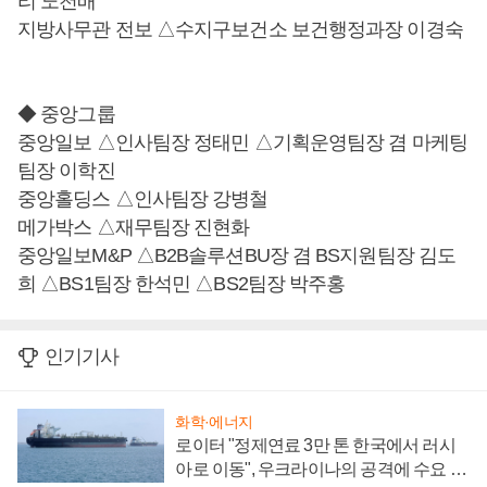
리 노천배
지방사무관 전보 △수지구보건소 보건행정과장 이경숙
◆ 중앙그룹
중앙일보 △인사팀장 정태민 △기획운영팀장 겸 마케팅
팀장 이학진
중앙홀딩스 △인사팀장 강병철
메가박스 △재무팀장 진현화
중앙일보M&P △B2B솔루션BU장 겸 BS지원팀장 김도
희 △BS1팀장 한석민 △BS2팀장 박주홍
인기기사
화학·에너지
로이터 "정제연료 3만 톤 한국에서 러시
아로 이동", 우크라이나의 공격에 수요 늘