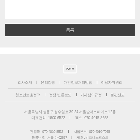
PC버전
회사소개
윤리강령
개인정보처리방침
이용자위원회
청소년보호정책
정정·반론보도
기사심의규정
불편신고
서울특별시 성동구 성수일로 39-34 서울숲더스페이스 12층
대표전화 : 1800-6522
팩스 : 070-4015-8658
편집국 : 070-4010-8512
사업본부 : 070-4010-7078
등록번호 : 서울 아 02897
제호 : 비즈니스포스트