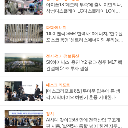
아이폰18 '메모리 부족'에 출시 지연되나,
삼성디스플레이 LG디스플레이 LG이노
텍 '탈애플' 수익 다각화 속도
화학·에너지
'DL이앤씨 SMR 협력사' X에너지, '한수원
포스코 동맹' 센트러스에너지와 우라늄
계약 체결
전자·전기·정보통신
SK하이닉스, 용인 'Y2' 팹과 청주 'M17' 팹
건설에 54조 투자 결정
데스크 리포트
[데스크리포트 8월] 무더운 입추에 든 생
각, 제약바이오 하반기 훈풍 기대한다
정치
AI시대 맞아 25년 만에 전력산업 구조개
편 시동, '발전5사 통합' 넘어 '한전 지주사'