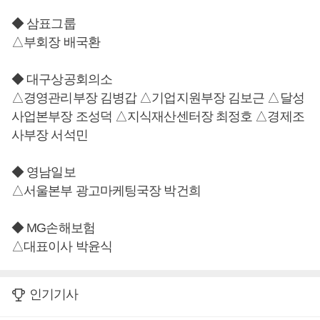
◆ 삼표그룹
△부회장 배국환
◆ 대구상공회의소
△경영관리부장 김병갑 △기업지원부장 김보근 △달성
사업본부장 조성덕 △지식재산센터장 최정호 △경제조
사부장 서석민
◆ 영남일보
△서울본부 광고마케팅국장 박건희
◆ MG손해보험
△대표이사 박윤식
인기기사