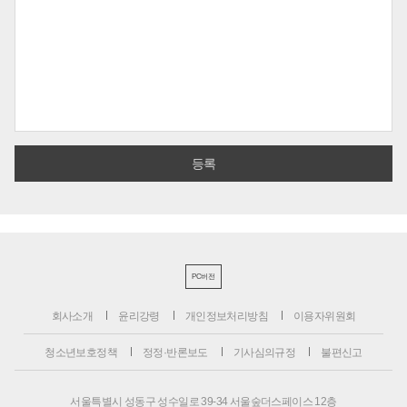
PC버전
회사소개
윤리강령
개인정보처리방침
이용자위원회
청소년보호정책
정정·반론보도
기사심의규정
불편신고
서울특별시 성동구 성수일로 39-34 서울숲더스페이스 12층