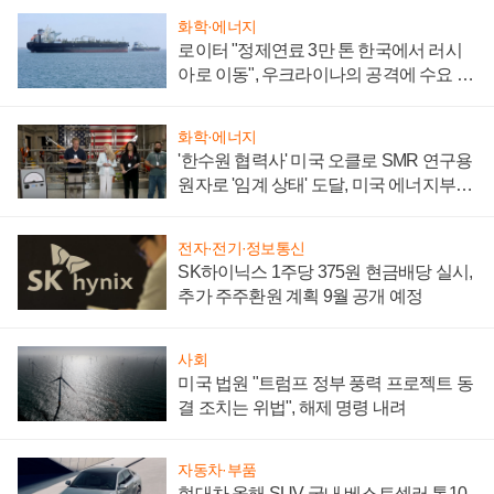
화학·에너지
로이터 "정제연료 3만 톤 한국에서 러시
아로 이동", 우크라이나의 공격에 수요 늘
어
화학·에너지
'한수원 협력사' 미국 오클로 SMR 연구용
원자로 '임계 상태' 도달, 미국 에너지부
"중요한 이정표"
전자·전기·정보통신
SK하이닉스 1주당 375원 현금배당 실시,
추가 주주환원 계획 9월 공개 예정
사회
미국 법원 "트럼프 정부 풍력 프로젝트 동
결 조치는 위법", 해제 명령 내려
자동차·부품
현대차 올해 SUV 국내 베스트셀러 톱10