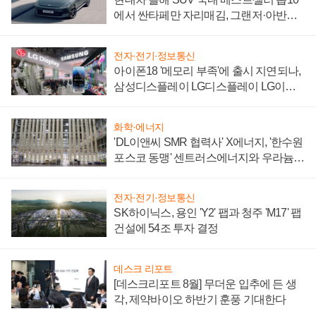
에서 싼타페만 자리매김, 그랜저·아반떼
'세단 쌍끌이'로 내수 방어
전자·전기·정보통신
아이폰18 '메모리 부족'에 출시 지연되나,
삼성디스플레이 LG디스플레이 LG이노
텍 '탈애플' 수익 다각화 속도
화학·에너지
'DL이앤씨 SMR 협력사' X에너지, '한수원
포스코 동맹' 센트러스에너지와 우라늄
계약 체결
전자·전기·정보통신
SK하이닉스, 용인 'Y2' 팹과 청주 'M17' 팹
건설에 54조 투자 결정
데스크 리포트
[데스크리포트 8월] 무더운 입추에 든 생
각, 제약바이오 하반기 훈풍 기대한다