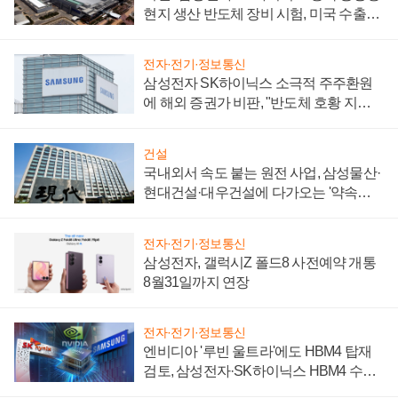
현지 생산 반도체 장비 시험, 미국 수출통
제 대비"
전자·전기·정보통신
삼성전자 SK하이닉스 소극적 주주환원
에 해외 증권가 비판, "반도체 호황 지속
성 의문"
건설
국내외서 속도 붙는 원전 사업, 삼성물산·
현대건설·대우건설에 다가오는 '약속의
시간'
전자·전기·정보통신
삼성전자, 갤럭시Z 폴드8 사전예약 개통
8월31일까지 연장
전자·전기·정보통신
엔비디아 '루빈 울트라'에도 HBM4 탑재
검토, 삼성전자·SK하이닉스 HBM4 수율
에 주도권 갈린다