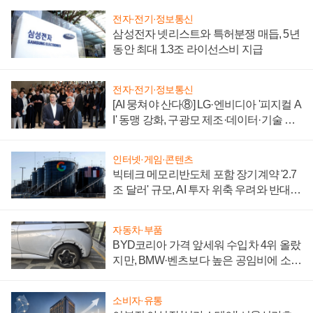
전자·전기·정보통신
삼성전자 넷리스트와 특허분쟁 매듭, 5년
동안 최대 1.3조 라이선스비 지급
전자·전기·정보통신
[AI 뭉쳐야 산다⑧] LG·엔비디아 '피지컬 A
I' 동맹 강화, 구광모 제조·데이터·기술 결
집해 종합 로보틱스 기업으로
인터넷·게임·콘텐츠
빅테크 메모리반도체 포함 장기계약 '2.7
조 달러' 규모, AI 투자 위축 우려와 반대
신호
자동차·부품
BYD코리아 가격 앞세워 수입차 4위 올랐
지만, BMW·벤츠보다 높은 공임비에 소비
자 불만 폭발
소비자·유통