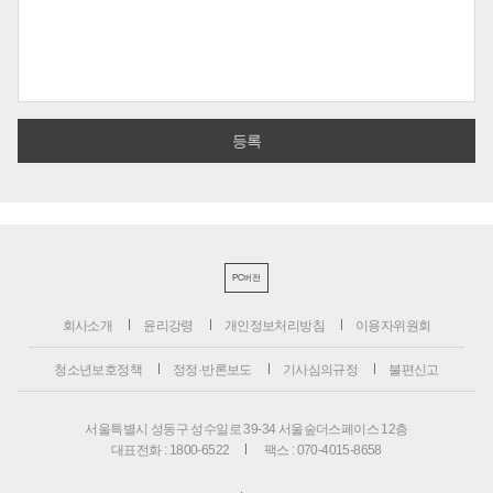
PC버전
회사소개
윤리강령
개인정보처리방침
이용자위원회
청소년보호정책
정정·반론보도
기사심의규정
불편신고
서울특별시 성동구 성수일로 39-34 서울숲더스페이스 12층
대표전화 : 1800-6522
팩스 : 070-4015-8658