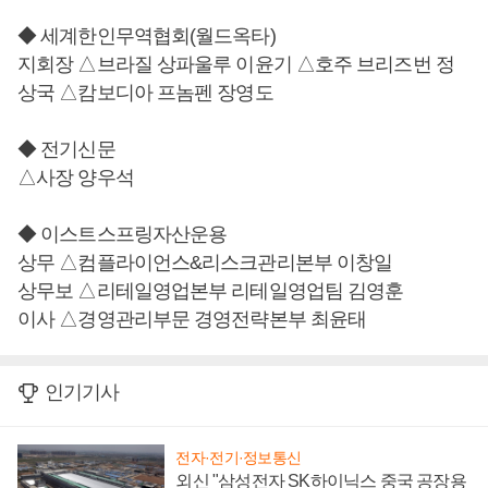
◆ 세계한인무역협회(월드옥타)
지회장 △브라질 상파울루 이윤기 △호주 브리즈번 정
상국 △캄보디아 프놈펜 장영도
◆ 전기신문
△사장 양우석
◆ 이스트스프링자산운용
상무 △컴플라이언스&리스크관리본부 이창일
상무보 △리테일영업본부 리테일영업팀 김영훈
이사 △경영관리부문 경영전략본부 최윤태
인기기사
전자·전기·정보통신
외신 "삼성전자 SK하이닉스 중국 공장용