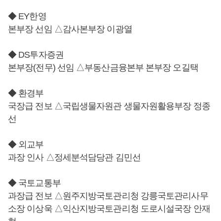
◆ EY한영
본부장 선임 △감사본부장 이광열
◆ DS투자증권
본부장(전무) 선임 △부동산금융본부 본부장 오길택
◆ 환경부
국장급 전보 △국립생물자원관 생물자원활용부장 정종
선
◆ 외교부
과장 인사 △정세분석담당관 김민선
◆ 국토교통부
과장급 전보 △원주지방국토관리청 강릉국토관리사무
소장 이상욱 △익산지방국토관리청 도로시설국장 안재