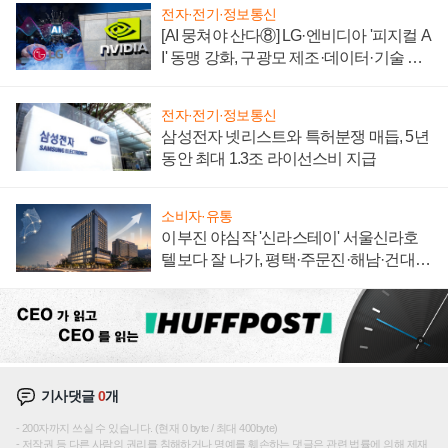
전자·전기·정보통신
[AI 뭉쳐야 산다⑧] LG·엔비디아 '피지컬 A
I' 동맹 강화, 구광모 제조·데이터·기술 결
집해 종합 로보틱스 기업으로
전자·전기·정보통신
삼성전자 넷리스트와 특허분쟁 매듭, 5년
동안 최대 1.3조 라이선스비 지급
소비자·유통
이부진 야심작 '신라스테이' 서울신라호
텔보다 잘 나가, 평택·주문진·해남·건대로
성장판 더 넓힌다
기사댓글
0
개
200자까지 쓰실 수 있습니다. (현재 0 byte / 최대 400byte)
저작권 등 다른 사람의 권리를 침해하거나 명예를 훼손하는 댓글은 관련 법률에 의해 제재