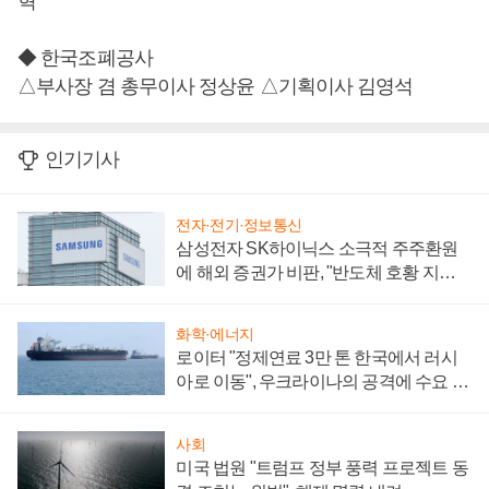
혁
◆ 한국조폐공사
△부사장 겸 총무이사 정상윤 △기획이사 김영석
인기기사
전자·전기·정보통신
삼성전자 SK하이닉스 소극적 주주환원
에 해외 증권가 비판, "반도체 호황 지속
성 의문"
화학·에너지
로이터 "정제연료 3만 톤 한국에서 러시
아로 이동", 우크라이나의 공격에 수요 늘
어
사회
미국 법원 "트럼프 정부 풍력 프로젝트 동