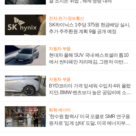
결 조치는 위법", 해제 명령 내려
전자·전기·정보통신
SK하이닉스 1주당 375원 현금배당 실시,
추가 주주환원 계획 9월 공개 예정
자동차·부품
현대차 올해 SUV 국내 베스트셀러 톱10
에서 싼타페만 자리매김, 그랜저·아반떼
'세단 쌍끌이'로 내수 방어
자동차·부품
BYD코리아 가격 앞세워 수입차 4위 올랐
지만, BMW·벤츠보다 높은 공임비에 소비
자 불만 폭발
화학·에너지
'한수원 협력사' 미국 오클로 SMR 연구용
원자로 '임계 상태' 도달, 미국 에너지부
"중요한 이정표"