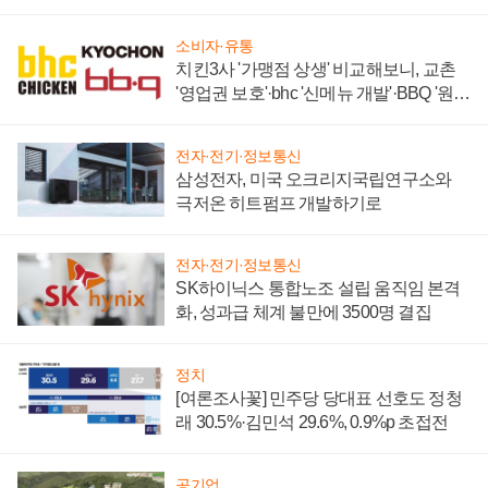
너지 발전전문기업 향한다
소비자·유통
치킨3사 '가맹점 상생' 비교해보니, 교촌
'영업권 보호'·bhc '신메뉴 개발'·BBQ '원가
부담'
전자·전기·정보통신
삼성전자, 미국 오크리지국립연구소와
극저온 히트펌프 개발하기로
전자·전기·정보통신
SK하이닉스 통합노조 설립 움직임 본격
화, 성과급 체계 불만에 3500명 결집
정치
[여론조사꽃] 민주당 당대표 선호도 정청
래 30.5%·김민석 29.6%, 0.9%p 초접전
공기업