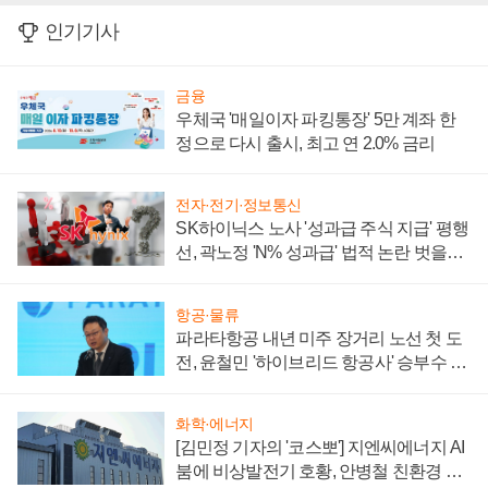
인기기사
금융
우체국 '매일이자 파킹통장' 5만 계좌 한
정으로 다시 출시, 최고 연 2.0% 금리
전자·전기·정보통신
SK하이닉스 노사 '성과급 주식 지급' 평행
선, 곽노정 'N% 성과급' 법적 논란 벗을지
주목
항공·물류
파라타항공 내년 미주 장거리 노선 첫 도
전, 윤철민 '하이브리드 항공사' 승부수 통
할까
화학·에너지
[김민정 기자의 '코스뽀'] 지엔씨에너지 AI
붐에 비상발전기 호황, 안병철 친환경 에