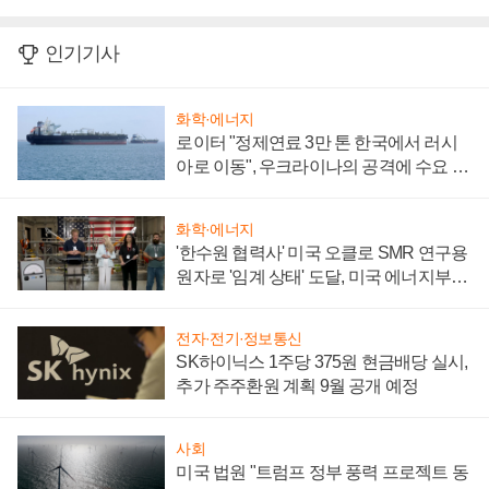
인기기사
화학·에너지
로이터 "정제연료 3만 톤 한국에서 러시
아로 이동", 우크라이나의 공격에 수요 늘
어
화학·에너지
'한수원 협력사' 미국 오클로 SMR 연구용
원자로 '임계 상태' 도달, 미국 에너지부
"중요한 이정표"
전자·전기·정보통신
SK하이닉스 1주당 375원 현금배당 실시,
추가 주주환원 계획 9월 공개 예정
사회
미국 법원 "트럼프 정부 풍력 프로젝트 동