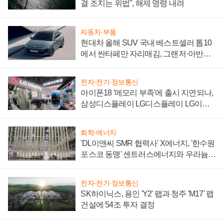
결 조치는 위법", 해제 명령 내려
자동차·부품
현대차 올해 SUV 국내 베스트셀러 톱10
에서 싼타페만 자리매김, 그랜저·아반떼
'세단 쌍끌이'로 내수 방어
전자·전기·정보통신
아이폰18 '메모리 부족'에 출시 지연되나,
삼성디스플레이 LG디스플레이 LG이노
텍 '탈애플' 수익 다각화 속도
화학·에너지
'DL이앤씨 SMR 협력사' X에너지, '한수원
포스코 동맹' 센트러스에너지와 우라늄
계약 체결
전자·전기·정보통신
SK하이닉스, 용인 'Y2' 팹과 청주 'M17' 팹
건설에 54조 투자 결정