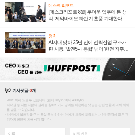
데스크 리포트
[데스크리포트 8월] 무더운 입추에 든 생
각, 제약바이오 하반기 훈풍 기대한다
정치
AI시대 맞아 25년 만에 전력산업 구조개
편 시동, '발전5사 통합' 넘어 '한전 지주사'
재편론도
기사댓글
0
개
200자까지 쓰실 수 있습니다. (현재 0 byte / 최대 400byte)
저작권 등 다른 사람의 권리를 침해하거나 명예를 훼손하는 댓글은 관련 법률에 의해 제재
를 받을 수 있습니다.
타인에게 불쾌감을 주는 욕설 등 비하하는 단어가 내용에 포함되거나 인신공격성 글은 관
리자의 판단에 의해 삭제 합니다.