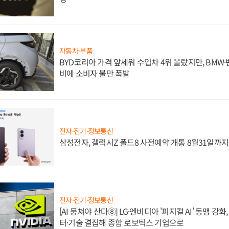
자동차·부품
BYD코리아 가격 앞세워 수입차 4위 올랐지만, BMW
비에 소비자 불만 폭발
전자·전기·정보통신
삼성전자, 갤럭시Z 폴드8 사전예약 개통 8월31일까
전자·전기·정보통신
[AI 뭉쳐야 산다⑧] LG·엔비디아 '피지컬 AI' 동맹 강
터·기술 결집해 종합 로보틱스 기업으로