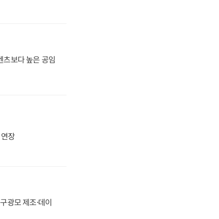
·벤츠보다 높은 공임
지 연장
화, 구광모 제조·데이