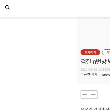
정치·사회
사
검찰 n번방 
2020-03-25 19:14:3
이규연 기자 - nuevac
윤석열
검찰총장이