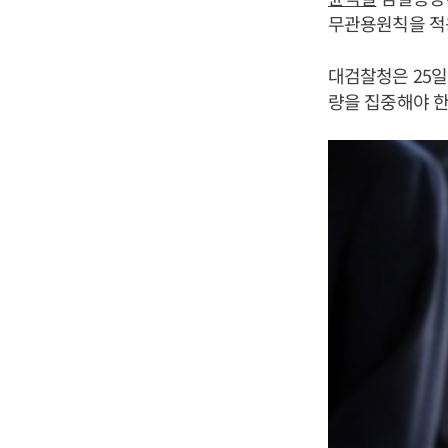
무관용원칙을 적
대검찰청은 25일
량을 집중해야 한