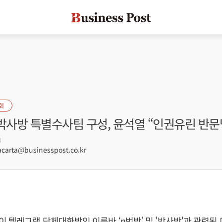
회
박사방 특별수사팀 구성, 윤석열 “인권유린 반문
8
arta@businesspost.co.kr
 텔레그램 단체대화방인 이른바 ‘n번방’ 및 '박사방'과 관련된