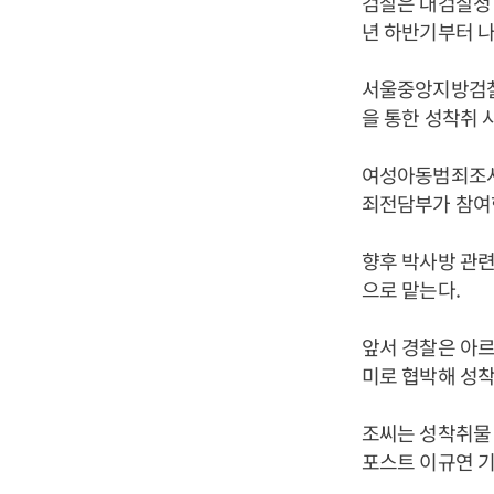
검찰은 대검찰청 
년 하반기부터 나
서울중앙지방검찰
을 통한 성착취 
여성아동범죄조사
죄전담부가 참여한
향후 박사방 관련
으로 맡는다.
앞서 경찰은 아르
미로 협박해 성착
조씨는 성착취물 
포스트 이규연 기