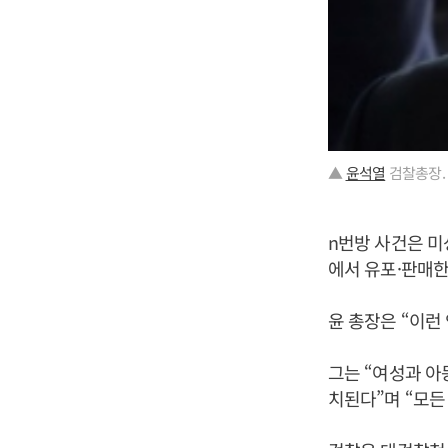
▲
윤석열
검찰총장.
n번방 사건은 
에서 유포·판매한
윤 총장은 “이런
그는 “여성과 아
치된다”며 “모든