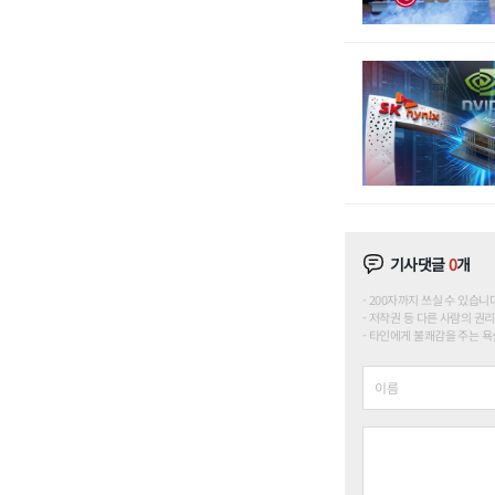
기사댓글
0
개
200자까지 쓰실 수 있습니다. (
저작권 등 다른 사람의 권리
타인에게 불쾌감을 주는 욕설