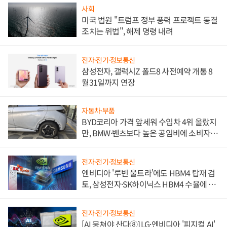
사회
미국 법원 "트럼프 정부 풍력 프로젝트 동결
조치는 위법", 해제 명령 내려
전자·전기·정보통신
삼성전자, 갤럭시Z 폴드8 사전예약 개통 8
월31일까지 연장
자동차·부품
BYD코리아 가격 앞세워 수입차 4위 올랐지
만, BMW·벤츠보다 높은 공임비에 소비자
불만 폭발
전자·전기·정보통신
엔비디아 '루빈 울트라'에도 HBM4 탑재 검
토, 삼성전자·SK하이닉스 HBM4 수율에 주
도권 갈린다
전자·전기·정보통신
[AI 뭉쳐야 산다⑧] LG·엔비디아 '피지컬 AI'