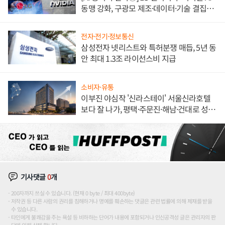
동맹 강화, 구광모 제조·데이터·기술 결집
해 종합 로보틱스 기업으로
전자·전기·정보통신
삼성전자 넷리스트와 특허분쟁 매듭, 5년 동
안 최대 1.3조 라이선스비 지급
소비자·유통
이부진 야심작 '신라스테이' 서울신라호텔
보다 잘 나가, 평택·주문진·해남·건대로 성
장판 더 넓힌다
기사댓글
0
개
200자까지 쓰실 수 있습니다. (현재 0 byte / 최대 400byte)
저작권 등 다른 사람의 권리를 침해하거나 명예를 훼손하는 댓글은 관련 법률에 의해 제재를 받을
수 있습니다.
타인에게 불쾌감을 주는 욕설 등 비하하는 단어가 내용에 포함되거나 인신공격성 글은 관리자의 판
단에 의해 삭제 합니다.