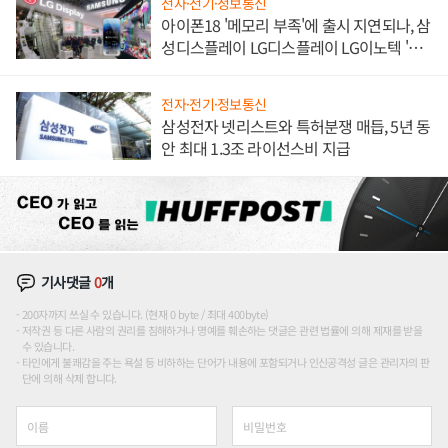
전자·전기·정보통신
아이폰18 '메모리 부족'에 출시 지연되나, 삼
성디스플레이 LG디스플레이 LG이노텍 '탈
애플' 수익 다각화 속도
전자·전기·정보통신
삼성전자 넷리스트와 특허분쟁 매듭, 5년 동
안 최대 1.3조 라이선스비 지급
기사댓글
0
개
200자까지 쓰실 수 있습니다. (현재 0 byte / 최대 400byte)
저작권 등 다른 사람의 권리를 침해하거나 명예를 훼손하는 댓글은 관련 법률에 의해 제재를 받을
수 있습니다.
타인에게 불쾌감을 주는 욕설 등 비하하는 단어가 내용에 포함되거나 인신공격성 글은 관리자의 판
단에 의해 삭제 합니다.