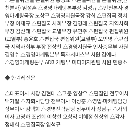
천본사) 임성훈 △경영마케팅본부장 김성규 △인천본사 경
영마케팅국장 노창구 △경영지원국장 강희 △편집국 정치
부장 이재규 △편집국 사회부장 김영래 △편집국 지역사회
부장 김신태 △편집국 교열부장 유연주 △편집국 편집위원
(교열부) 홍윤호 △편집국 편집위원(교열부) 오민영 △편집
국 지역사회부 부장 전상천 △경영지원국 인사총무부 사원
김영수 △경영마케팅본부 독자서비스부 사원 김예나
△경영마케팅본부 AD마케팅부 미디어지원팀 사원 민중소
◆ 한겨레신문
△대표이사 사장 김현대 △고문 양상우 △편집인 전무이사
백기철 △자회사담당 전무이사 이상훈 △영업·마케팅담당
상무이사 김택희 △경영전략담당 상무이사 정남구 △사외
이사 고영하 조선희 이창현 오창익 이혜정 한상엽 △감사
정태희 △편집국장 임석규