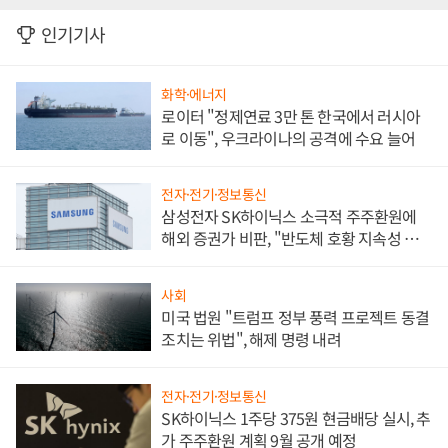
인기기사
화학·에너지
로이터 "정제연료 3만 톤 한국에서 러시아
로 이동", 우크라이나의 공격에 수요 늘어
전자·전기·정보통신
삼성전자 SK하이닉스 소극적 주주환원에
해외 증권가 비판, "반도체 호황 지속성 의
문"
사회
미국 법원 "트럼프 정부 풍력 프로젝트 동결
조치는 위법", 해제 명령 내려
전자·전기·정보통신
SK하이닉스 1주당 375원 현금배당 실시, 추
가 주주환원 계획 9월 공개 예정