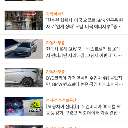
화학·에너지
'한수원 협력사' 미국 오클로 SMR 연구용 원
자로 '임계 상태' 도달, 미국 에너지부 "중요
한 이정표"
자동차·부품
현대차 올해 SUV 국내 베스트셀러 톱10에
서 싼타페만 자리매김, 그랜저·아반떼 '세단
쌍끌이'로 내수 방어
자동차·부품
BYD코리아 가격 앞세워 수입차 4위 올랐지
만, BMW·벤츠보다 높은 공임비에 소비자
불만 폭발
전자·전기·정보통신
[AI 뭉쳐야 산다⑧] LG·엔비디아 '피지컬 AI'
동맹 강화, 구광모 제조·데이터·기술 결집
해 종합 로보틱스 기업으로