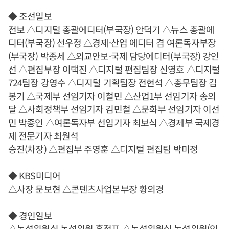
◆ 조선일보
전보 △디지털 총괄에디터(부국장) 안덕기 △뉴스 총괄에
디터(부국장) 선우정 △경제·산업 에디터 겸 여론독자부장
(부국장) 박종세 △외교안보·국제 담당에디터(부국장) 강인
선 △편집부장 이택진 △디지털 편집팀장 신영호 △디지털
724팀장 강영수 △디지털 기획팀장 전현석 △총무팀장 김
봉기 △국제부 선임기자 이철민 △산업1부 선임기자 송의
달 △사회정책부 선임기자 김민철 △문화부 선임기자 이선
민 박종인 △여론독자부 선임기자 최보식 △경제부 국제경
제 전문기자 최원석
승진(차장) △편집부 주영훈 △디지털 편집팀 박미정
◆ KBS미디어
△사장 문보현 △콘텐츠사업본부장 황의경
◆ 경인일보
△논설위원실 논설위원 홍정표 △논설위원실 논설위원(인