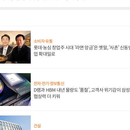
소비자·유통
롯데·농심 창업주 시대 '라면 앙금'은 옛말, '사촌' 신
업 확대일로
전자·전기·정보통신
D램과 HBM 내년 물량도 '품절', 고객사 위기감이 삼
협상력 더 키워
건설