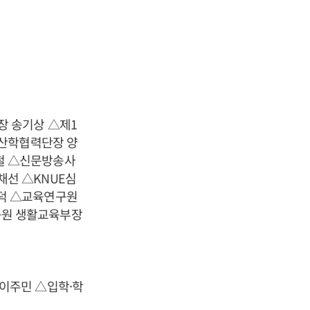
장 송기상 △제1
△산학협력단장 양
철 △신문방송사
선 △KNUE심
덕 △교육연구원
육원 생활교육부장
이주민 △입학·학