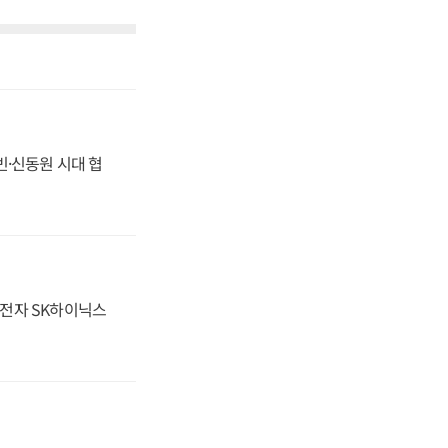
동빈·신동원 시대 협
성전자 SK하이닉스