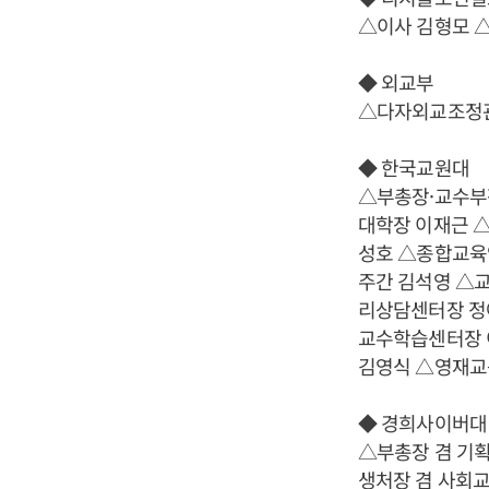
△이사 김형모 
◆ 외교부
△다자외교조정
◆ 한국교원대
△부총장·교수부
대학장 이재근 
성호 △종합교육
주간 김석영 △
리상담센터장 정
교수학습센터장 
김영식 △영재교
◆ 경희사이버대
△부총장 겸 기
생처장 겸 사회