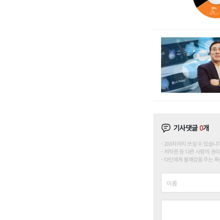
기사댓글
0
개
200자까지 쓰실 수 있습니다. (
저작권 등 다른 사람의 권리
타인에게 불쾌감을 주는 욕설