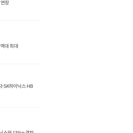
지 연장
' 역대 최대
자·SK하이닉스 HB
닉스와 13%p 격차