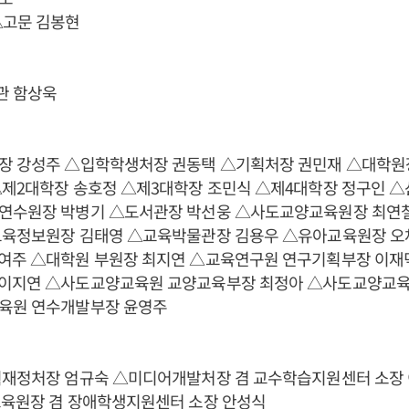
△고문 김봉현
관 함상욱
장 강성주 △입학학생처장 권동택 △기획처장 권민재 △대학원
△제2대학장 송호정 △제3대학장 조민식 △제4대학장 정구인 
연수원장 박병기 △도서관장 박선웅 △사도교양교육원장 최연
교육정보원장 김태영 △교육박물관장 김용우 △유아교육원장 오채
여주 △대학원 부원장 최지연 △교육연구원 연구기획부장 이재
이지연 △사도교양교육원 교양교육부장 최정아 △사도교양교
육원 연수개발부장 윤영주
획재정처장 엄규숙 △미디어개발처장 겸 교수학습지원센터 소장 
교육원장 겸 장애학생지원센터 소장 안성식