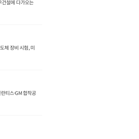
대우건설에 다가오는
도체 장비 시험, 미
스텔란티스·GM 합작공