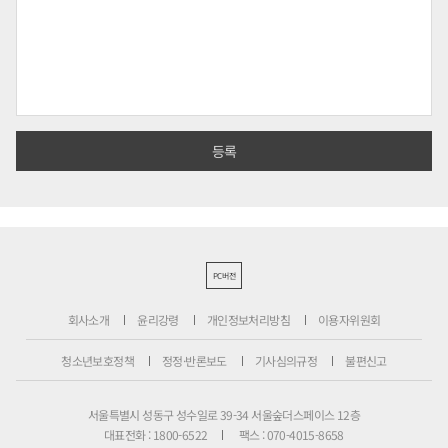
PC버전
회사소개
윤리강령
개인정보처리방침
이용자위원회
청소년보호정책
정정·반론보도
기사심의규정
불편신고
서울특별시 성동구 성수일로 39-34 서울숲더스페이스 12층
대표전화 : 1800-6522
팩스 : 070-4015-8658