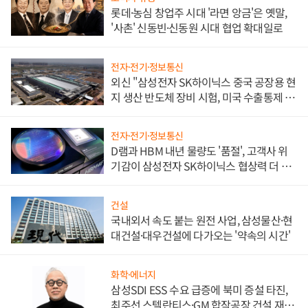
롯데·농심 창업주 시대 '라면 앙금'은 옛말,
'사촌' 신동빈·신동원 시대 협업 확대일로
전자·전기·정보통신
외신 "삼성전자 SK하이닉스 중국 공장용 현
지 생산 반도체 장비 시험, 미국 수출통제 대
비"
전자·전기·정보통신
D램과 HBM 내년 물량도 '품절', 고객사 위
기감이 삼성전자 SK하이닉스 협상력 더 키
워
건설
국내외서 속도 붙는 원전 사업, 삼성물산·현
대건설·대우건설에 다가오는 '약속의 시간'
화학·에너지
삼성SDI ESS 수요 급증에 북미 증설 타진,
최주선 스텔란티스·GM 합작공장 건설 재추