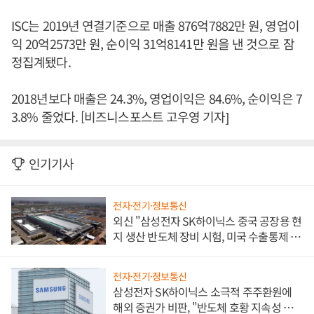
ISC는 2019년 연결기준으로 매출 876억7882만 원, 영업이
익 20억2573만 원, 순이익 31억8141만 원을 낸 것으로 잠
정집계됐다.
2018년보다 매출은 24.3%, 영업이익은 84.6%, 순이익은 7
3.8% 줄었다. [비즈니스포스트 고우영 기자]
인기기사
전자·전기·정보통신
외신 "삼성전자 SK하이닉스 중국 공장용 현
지 생산 반도체 장비 시험, 미국 수출통제 대
비"
전자·전기·정보통신
삼성전자 SK하이닉스 소극적 주주환원에
해외 증권가 비판, "반도체 호황 지속성 의