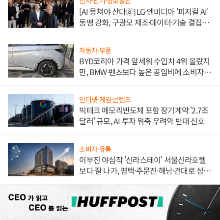
전자·전기·정보통신
[AI 뭉쳐야 산다⑧] LG·엔비디아 '피지컬 AI'
동맹 강화, 구광모 제조·데이터·기술 결집
해 종합 로보틱스 기업으로
자동차·부품
BYD코리아 가격 앞세워 수입차 4위 올랐지
만, BMW·벤츠보다 높은 공임비에 소비자
불만 폭발
인터넷·게임·콘텐츠
빅테크 메모리반도체 포함 장기계약 '2.7조
달러' 규모, AI 투자 위축 우려와 반대 신호
소비자·유통
이부진 야심작 '신라스테이' 서울신라호텔
보다 잘 나가, 평택·주문진·해남·건대로 성
장판 더 넓힌다