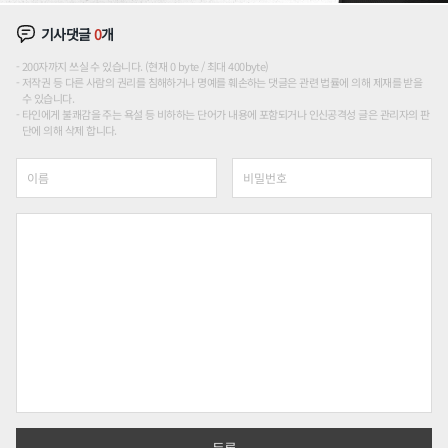
기사댓글
0
개
200자까지 쓰실 수 있습니다. (현재 0 byte / 최대 400byte)
저작권 등 다른 사람의 권리를 침해하거나 명예를 훼손하는 댓글은 관련 법률에 의해 제재를 받을
수 있습니다.
타인에게 불쾌감을 주는 욕설 등 비하하는 단어가 내용에 포함되거나 인신공격성 글은 관리자의 판
단에 의해 삭제 합니다.