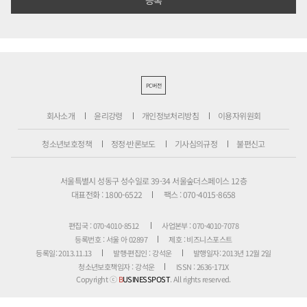
PC버전
회사소개
윤리강령
개인정보처리방침
이용자위원회
청소년보호정책
정정·반론보도
기사심의규정
불편신고
서울특별시 성동구 성수일로 39-34 서울숲더스페이스 12층
대표전화 : 1800-6522
팩스 : 070-4015-8658
편집국 : 070-4010-8512
사업본부 : 070-4010-7078
등록번호 : 서울 아 02897
제호 : 비즈니스포스트
등록일: 2013.11.13
발행·편집인 : 강석운
발행일자: 2013년 12월 2일
청소년보호책임자 : 강석운
ISSN : 2636-171X
Copyright ⓒ
B
USINESSPOST
. All rights reserved.