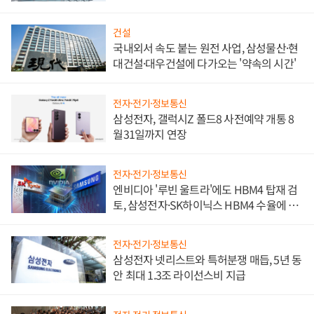
문"
건설
국내외서 속도 붙는 원전 사업, 삼성물산·현
대건설·대우건설에 다가오는 '약속의 시간'
전자·전기·정보통신
삼성전자, 갤럭시Z 폴드8 사전예약 개통 8
월31일까지 연장
전자·전기·정보통신
엔비디아 '루빈 울트라'에도 HBM4 탑재 검
토, 삼성전자·SK하이닉스 HBM4 수율에 주
도권 갈린다
전자·전기·정보통신
삼성전자 넷리스트와 특허분쟁 매듭, 5년 동
안 최대 1.3조 라이선스비 지급