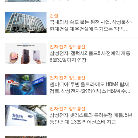
성 의문"
건설
국내외서 속도 붙는 원전 사업, 삼성물산·
현대건설·대우건설에 다가오는 '약속의
시간'
전자·전기·정보통신
삼성전자, 갤럭시Z 폴드8 사전예약 개통
8월31일까지 연장
전자·전기·정보통신
엔비디아 '루빈 울트라'에도 HBM4 탑재
검토, 삼성전자·SK하이닉스 HBM4 수율
에 주도권 갈린다
전자·전기·정보통신
삼성전자 넷리스트와 특허분쟁 매듭, 5년
동안 최대 1.3조 라이선스비 지급