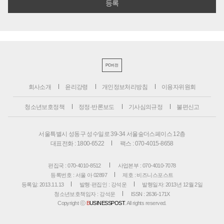
PC버전
회사소개
윤리강령
개인정보처리방침
이용자위원회
청소년보호정책
정정·반론보도
기사심의규정
불편신고
서울특별시 성동구 성수일로 39-34 서울숲더스페이스 12층
대표전화 : 1800-6522
팩스 : 070-4015-8658
편집국 : 070-4010-8512
사업본부 : 070-4010-7078
등록번호 : 서울 아 02897
제호 : 비즈니스포스트
등록일: 2013.11.13
발행·편집인 : 강석운
발행일자: 2013년 12월 2일
청소년보호책임자 : 강석운
ISSN : 2636-171X
Copyright ⓒ
B
USINESSPOST
. All rights reserved.