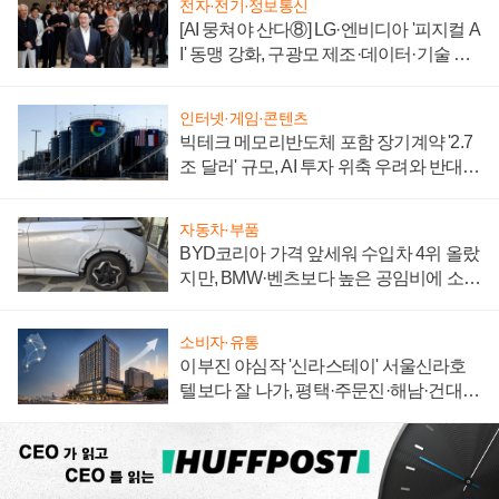
전자·전기·정보통신
[AI 뭉쳐야 산다⑧] LG·엔비디아 '피지컬 A
I' 동맹 강화, 구광모 제조·데이터·기술 결
집해 종합 로보틱스 기업으로
인터넷·게임·콘텐츠
빅테크 메모리반도체 포함 장기계약 '2.7
조 달러' 규모, AI 투자 위축 우려와 반대
신호
자동차·부품
BYD코리아 가격 앞세워 수입차 4위 올랐
지만, BMW·벤츠보다 높은 공임비에 소비
자 불만 폭발
소비자·유통
이부진 야심작 '신라스테이' 서울신라호
텔보다 잘 나가, 평택·주문진·해남·건대로
성장판 더 넓힌다