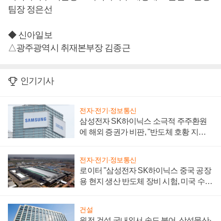
팀장 정은선
◆ 신아일보
△광주광역시 취재본부장 김종근
인기기사
전자·전기·정보통신
삼성전자 SK하이닉스 소극적 주주환원
에 해외 증권가 비판, "반도체 호황 지속
성 의문"
전자·전기·정보통신
로이터 "삼성전자 SK하이닉스 중국 공장
용 현지 생산 반도체 장비 시험, 미국 수출
통제 대비"
건설
원전 건설 국내외서 속도 붙어, 삼성물산·