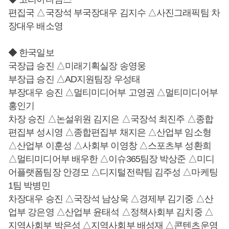
편집국 △국장석 부국장대우 김지수 △사진그래픽팀 차
장대우 배소영
◆ 한국일보
국장급 승진 △미래기획실장 송영웅
부장급 승진 △AD지원팀장 우성태
부장대우 승진 △멀티미디어부 고영권 △멀티미디어부
홍인기
차장 승진 △논설위원 김지은 △국장석 최진주 △종합
편집부 성시영 △종합편집부 채지은 △산업부 임소형
△산업부 이훈성 △사회부 이영창 △스포츠부 성환희
△멀티미디어부 배우한 △이슈365팀장 박상준 △미디
어플랫폼팀장 안경모 △디지털전략팀 김주성 △마케팅
1팀 박병민
차장대우 승진 △국장석 남상욱 △경제부 김기중 △산
업부 강은영 △산업부 윤태석 △정책사회부 김치중 △
지역사회부 박은성 △지역사회부 배성재 △콘텐츠운영