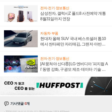
전자·전기·정보통신
삼성전자, 갤럭시Z 폴드8 사전예약 개통
8월31일까지 연장
자동차·부품
현대차 올해 SUV 국내 베스트셀러 톱10
에서 싼타페만 자리매김, 그랜저·아반떼
'세단 쌍끌이'로 내수 방어
전자·전기·정보통신
[AI 뭉쳐야 산다⑧] LG·엔비디아 '피지컬 A
I' 동맹 강화, 구광모 제조·데이터·기술 결
집해 종합 로보틱스 기업으로
기사댓글
0
개
200자까지 쓰실 수 있습니다. (현재 0 byte / 최대 400byte)