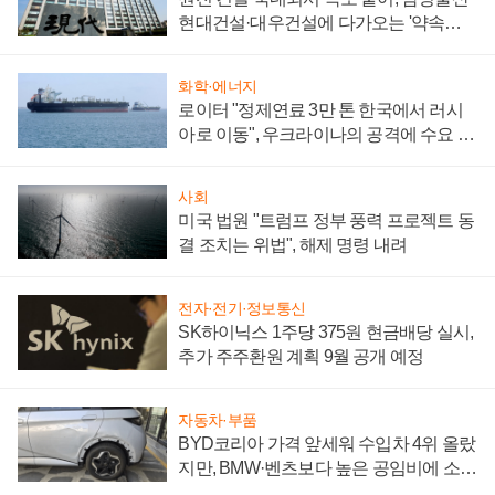
현대건설·대우건설에 다가오는 '약속의
시간'
화학·에너지
로이터 "정제연료 3만 톤 한국에서 러시
아로 이동", 우크라이나의 공격에 수요 늘
어
사회
미국 법원 "트럼프 정부 풍력 프로젝트 동
결 조치는 위법", 해제 명령 내려
전자·전기·정보통신
SK하이닉스 1주당 375원 현금배당 실시,
추가 주주환원 계획 9월 공개 예정
자동차·부품
BYD코리아 가격 앞세워 수입차 4위 올랐
지만, BMW·벤츠보다 높은 공임비에 소비
자 불만 폭발