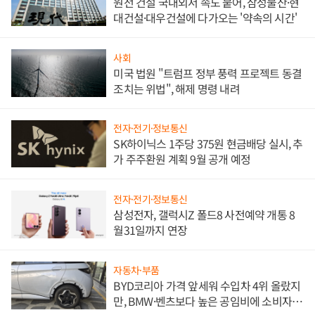
원전 건설 국내외서 속도 붙어, 삼성물산·현
대건설·대우건설에 다가오는 '약속의 시간'
사회
미국 법원 "트럼프 정부 풍력 프로젝트 동결
조치는 위법", 해제 명령 내려
전자·전기·정보통신
SK하이닉스 1주당 375원 현금배당 실시, 추
가 주주환원 계획 9월 공개 예정
전자·전기·정보통신
삼성전자, 갤럭시Z 폴드8 사전예약 개통 8
월31일까지 연장
자동차·부품
BYD코리아 가격 앞세워 수입차 4위 올랐지
만, BMW·벤츠보다 높은 공임비에 소비자