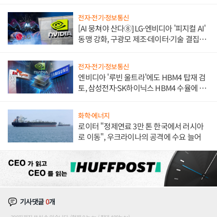
불만 폭발
전자·전기·정보통신
[AI 뭉쳐야 산다⑧] LG·엔비디아 '피지컬 AI'
동맹 강화, 구광모 제조·데이터·기술 결집
해 종합 로보틱스 기업으로
전자·전기·정보통신
엔비디아 '루빈 울트라'에도 HBM4 탑재 검
토, 삼성전자·SK하이닉스 HBM4 수율에 주
도권 갈린다
화학·에너지
로이터 "정제연료 3만 톤 한국에서 러시아
로 이동", 우크라이나의 공격에 수요 늘어
기사댓글
0
개