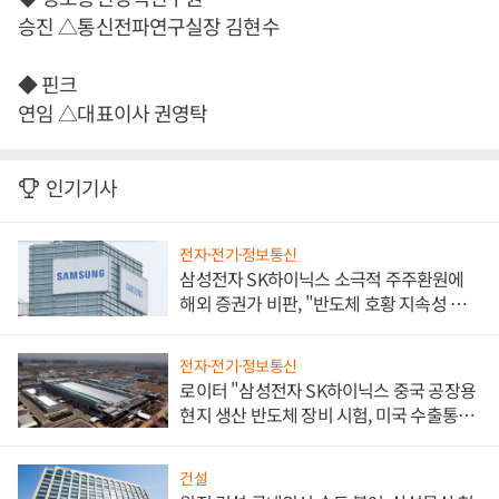
승진 △통신전파연구실장 김현수
◆ 핀크
연임 △대표이사 권영탁
인기기사
전자·전기·정보통신
삼성전자 SK하이닉스 소극적 주주환원에
해외 증권가 비판, "반도체 호황 지속성 의
문"
전자·전기·정보통신
로이터 "삼성전자 SK하이닉스 중국 공장용
현지 생산 반도체 장비 시험, 미국 수출통제
대비"
건설