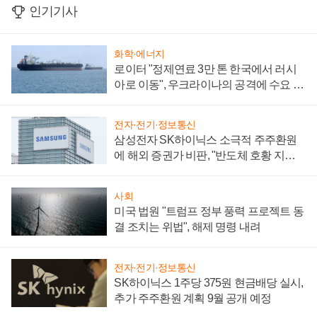
인기기사
화학·에너지
로이터 "정제연료 3만 톤 한국에서 러시
아로 이동", 우크라이나의 공격에 수요 늘
어
전자·전기·정보통신
삼성전자 SK하이닉스 소극적 주주환원
에 해외 증권가 비판, "반도체 호황 지속
성 의문"
사회
미국 법원 "트럼프 정부 풍력 프로젝트 동
결 조치는 위법", 해제 명령 내려
전자·전기·정보통신
SK하이닉스 1주당 375원 현금배당 실시,
추가 주주환원 계획 9월 공개 예정