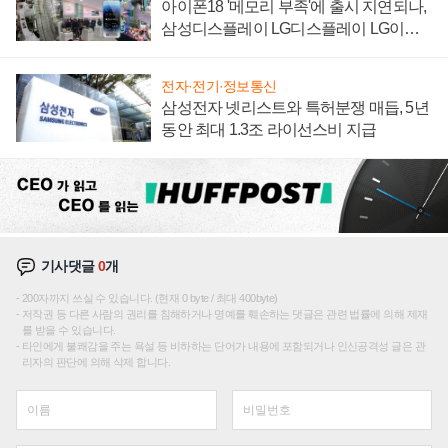
아이폰18 '메모리 부족'에 출시 지연되나,
삼성디스플레이 LG디스플레이 LG이노
텍 '탈애플' 수익 다각화 속도
전자·전기·정보통신
삼성전자 넷리스트와 특허분쟁 매듭, 5년
동안 최대 1.3조 라이선스비 지급
기사댓글
0
개
200자까지 쓰실 수 있습니다. (현재 0 byte / 최대 400byte)
저작권 등 다른 사람의 권리를 침해하거나 명예를 훼손하는 댓글은 관련 법률에 의해 제재
를 받을 수 있습니다.
타인에게 불쾌감을 주는 욕설 등 비하하는 단어가 내용에 포함되거나 인신공격성 글은 관
리자의 판단에 의해 삭제 합니다.