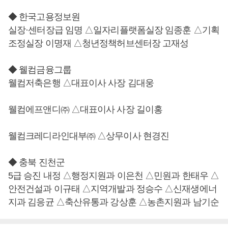
◆ 한국고용정보원
실장·센터장급 임명 △일자리플랫폼실장 임종훈 △기획
조정실장 이명재 △청년정책허브센터장 고재성
◆ 웰컴금융그룹
웰컴저축은행 △대표이사 사장 김대웅
웰컴에프앤디㈜ △대표이사 사장 길이홍
웰컴크레디라인대부㈜ △상무이사 현경진
◆ 충북 진천군
5급 승진 내정 △행정지원과 이은천 △민원과 한태우 △
안전건설과 이규태 △지역개발과 정승수 △신재생에너
지과 김응균 △축산유통과 강상훈 △농촌지원과 남기순