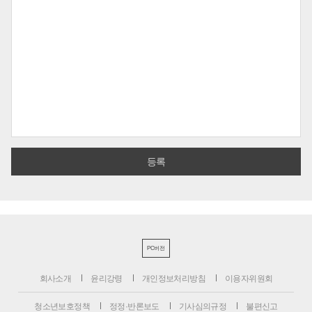
PC버전
회사소개
윤리강령
개인정보처리방침
이용자위원회
청소년보호정책
정정·반론보도
기사심의규정
불편신고