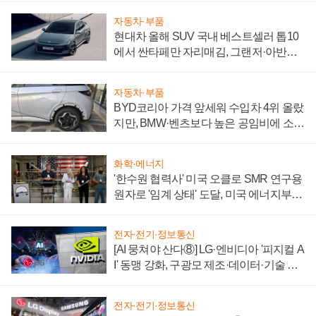
자동차·부품
현대차 올해 SUV 국내 베스트셀러 톱10
에서 싼타페만 자리매김, 그랜저·아반떼
'세단 쌍끌이'로 내수 방어
자동차·부품
BYD코리아 가격 앞세워 수입차 4위 올랐
지만, BMW·벤츠보다 높은 공임비에 소비
자 불만 폭발
화학·에너지
'한수원 협력사' 미국 오클로 SMR 연구용
원자로 '임계 상태' 도달, 미국 에너지부
"중요한 이정표"
전자·전기·정보통신
[AI 뭉쳐야 산다⑧] LG·엔비디아 '피지컬 A
I' 동맹 강화, 구광모 제조·데이터·기술 결
집해 종합 로보틱스 기업으로
전자·전기·정보통신