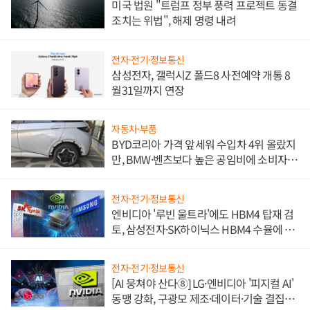
미국 법원 "트럼프 정부 풍력 프로젝트 동결
조치는 위법", 해제 명령 내려
전자·전기·정보통신
삼성전자, 갤럭시Z 폴드8 사전예약 개통 8
월31일까지 연장
자동차·부품
BYD코리아 가격 앞세워 수입차 4위 올랐지
만, BMW·벤츠보다 높은 공임비에 소비자
불만 폭발
전자·전기·정보통신
엔비디아 '루빈 울트라'에도 HBM4 탑재 검
토, 삼성전자·SK하이닉스 HBM4 수율에 주
도권 갈린다
전자·전기·정보통신
[AI 뭉쳐야 산다⑧] LG·엔비디아 '피지컬 AI'
동맹 강화, 구광모 제조·데이터·기술 결집