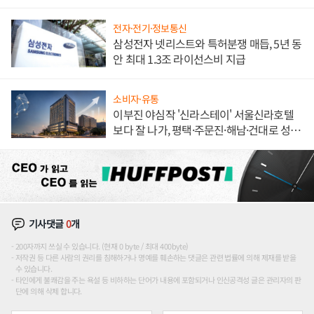
해 종합 로보틱스 기업으로
전자·전기·정보통신
삼성전자 넷리스트와 특허분쟁 매듭, 5년 동
안 최대 1.3조 라이선스비 지급
소비자·유통
이부진 야심작 '신라스테이' 서울신라호텔
보다 잘 나가, 평택·주문진·해남·건대로 성
장판 더 넓힌다
기사댓글
0
개
200자까지 쓰실 수 있습니다. (현재 0 byte / 최대 400byte)
저작권 등 다른 사람의 권리를 침해하거나 명예를 훼손하는 댓글은 관련 법률에 의해 제재를 받을
수 있습니다.
타인에게 불쾌감을 주는 욕설 등 비하하는 단어가 내용에 포함되거나 인신공격성 글은 관리자의 판
단에 의해 삭제 합니다.