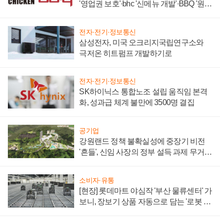
'영업권 보호'·bhc '신메뉴 개발'·BBQ '원가
부담'
전자·전기·정보통신
삼성전자, 미국 오크리지국립연구소와
극저온 히트펌프 개발하기로
전자·전기·정보통신
SK하이닉스 통합노조 설립 움직임 본격
화, 성과급 체계 불만에 3500명 결집
공기업
강원랜드 정책 불확실성에 중장기 비전
'흔들', 신임 사장의 정부 설득 과제 무거워
져
소비자·유통
[현장] 롯데마트 야심작 '부산 물류센터' 가
보니, 장보기 상품 자동으로 담는 '로봇 40
0대' 장관