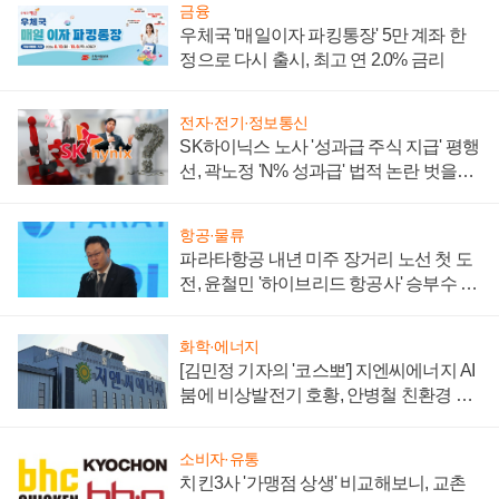
금융
우체국 '매일이자 파킹통장' 5만 계좌 한
정으로 다시 출시, 최고 연 2.0% 금리
전자·전기·정보통신
SK하이닉스 노사 '성과급 주식 지급' 평행
선, 곽노정 'N% 성과급' 법적 논란 벗을지
주목
항공·물류
파라타항공 내년 미주 장거리 노선 첫 도
전, 윤철민 '하이브리드 항공사' 승부수 통
할까
화학·에너지
[김민정 기자의 '코스뽀'] 지엔씨에너지 AI
붐에 비상발전기 호황, 안병철 친환경 에
너지 발전전문기업 향한다
소비자·유통
치킨3사 '가맹점 상생' 비교해보니, 교촌