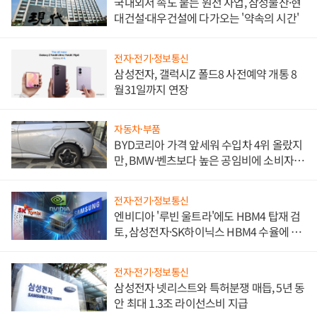
국내외서 속도 붙는 원전 사업, 삼성물산·현
대건설·대우건설에 다가오는 '약속의 시간'
전자·전기·정보통신
삼성전자, 갤럭시Z 폴드8 사전예약 개통 8
월31일까지 연장
자동차·부품
BYD코리아 가격 앞세워 수입차 4위 올랐지
만, BMW·벤츠보다 높은 공임비에 소비자
불만 폭발
전자·전기·정보통신
엔비디아 '루빈 울트라'에도 HBM4 탑재 검
토, 삼성전자·SK하이닉스 HBM4 수율에 주
도권 갈린다
전자·전기·정보통신
삼성전자 넷리스트와 특허분쟁 매듭, 5년 동
안 최대 1.3조 라이선스비 지급