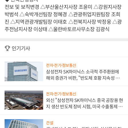
전보 및 보직변경 △부산울산지사장 조윤미 △강원지사장
박범석 △숙박개선팀장 정혜경 △관광취업지원팀장 조희
진 △지역관광개발팀장 이태호 △전북지사장 박정웅 △광
주전남지사장 이상태 △울란바토르사무소장 김광식
인기기사
전자·전기·정보통신
삼성전자 SK하이닉스 소극적 주주환원에
해외 증권가 비판, "반도체 호황 지속성 의
문"
전자·전기·정보통신
외신 "삼성전자 SK하이닉스 중국 공장용 현
지 생산 반도체 장비 시험, 미국 수출통제 대
비"
건설