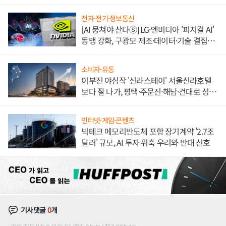
전자·전기·정보통신
[AI 뭉쳐야 산다⑧] LG·엔비디아 '피지컬 AI'
동맹 강화, 구광모 제조·데이터·기술 결집
해 종합 로보틱스 기업으로
소비자·유통
이부진 야심작 '신라스테이' 서울신라호텔
보다 잘 나가, 평택·주문진·해남·건대로 성
장판 더 넓힌다
인터넷·게임·콘텐츠
빅테크 메모리반도체 포함 장기계약 '2.7조
달러' 규모, AI 투자 위축 우려와 반대 신호
기사댓글
0
개