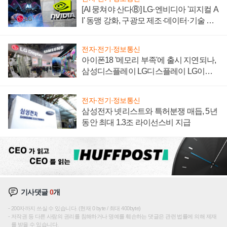
[AI 뭉쳐야 산다⑧] LG·엔비디아 '피지컬 A
I' 동맹 강화, 구광모 제조·데이터·기술 결
집해 종합 로보틱스 기업으로
전자·전기·정보통신
아이폰18 '메모리 부족'에 출시 지연되나,
삼성디스플레이 LG디스플레이 LG이노
텍 '탈애플' 수익 다각화 속도
전자·전기·정보통신
삼성전자 넷리스트와 특허분쟁 매듭, 5년
동안 최대 1.3조 라이선스비 지급
기사댓글
0
개
200자까지 쓰실 수 있습니다. (현재 0 byte / 최대 400byte)
저작권 등 다른 사람의 권리를 침해하거나 명예를 훼손하는 댓글은 관련 법률에 의해 제재
를 받을 수 있습니다.