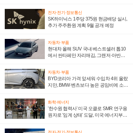
전자·전기·정보통신
SK하이닉스 1주당 375원 현금배당 실시,
추가 주주환원 계획 9월 공개 예정
자동차·부품
현대차 올해 SUV 국내 베스트셀러 톱10
에서 싼타페만 자리매김, 그랜저·아반떼
'세단 쌍끌이'로 내수 방어
자동차·부품
BYD코리아 가격 앞세워 수입차 4위 올랐
지만, BMW·벤츠보다 높은 공임비에 소비
자 불만 폭발
화학·에너지
'한수원 협력사' 미국 오클로 SMR 연구용
원자로 '임계 상태' 도달, 미국 에너지부
"중요한 이정표"
전자·전기·정보통신